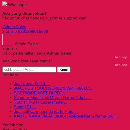
Whatsapp
Ada yang ditanyakan?
Klik untuk chat dengan customer support kami
Admin Sales
● online
6281296016578
Admin Sales
● online
Halo, perkenalkan saya
Admin Sales
baru saja
Ada yang bisa saya bantu?
baru saja
Kirim
Hot Item
Jual Urovo DT40....
JUAL POS TOUCHSCREEN WPT-3501C....
SOFTWARE ASET DI PDT....
Scanner Modifikasi Murah Harga 2 Juta....
TSC TTP-247 Label Printer....
Sunmi P1....
Jual software encode kartu Hotel....
KARTU NAMA VIA APLIKASI : Aplikasi Kartu Nama Digi....
Kontak Kami
Member Area