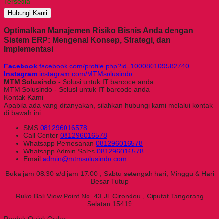
Tersedia
Hubungi Kami
Optimalkan Manajemen Risiko Bisnis Anda dengan
Sistem ERP: Mengenal Konsep, Strategi, dan
Implementasi
Facebook
facebook.com/profile.php?id=100080109582740
Instagram
instagram.com/MTMsolusindo
MTM Solusindo
- Solusi untuk IT barcode anda
MTM Solusindo - Solusi untuk IT barcode anda
Kontak Kami
Apabila ada yang ditanyakan, silahkan hubungi kami melalui kontak
di bawah ini.
SMS
081296016578
Call Center
081296016578
Whatsapp
Pemesanan
081296016578
Whatsapp
Admin Sales
081296016578
Email
admin@mtmsolusindo.com
Buka jam 08.30 s/d jam 17.00 , Sabtu setengah hari, Minggu & Hari
Besar Tutup
Ruko Bali View Point No. 43 Jl. Cirendeu , Ciputat Tangerang
Selatan 15419
Produk Quick Order