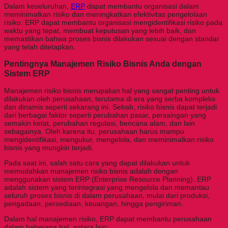
Dalam keseluruhan,
ERP
dapat membantu organisasi dalam
meminimalkan risiko dan meningkatkan efektivitas pengelolaan
risiko. ERP dapat membantu organisasi mengidentifikasi risiko pada
waktu yang tepat, membuat keputusan yang lebih baik, dan
memastikan bahwa proses bisnis dilakukan sesuai dengan standar
yang telah ditetapkan.
Pentingnya Manajemen Risiko Bisnis Anda dengan
Sistem ERP
Manajemen risiko bisnis merupakan hal yang sangat penting untuk
dilakukan oleh perusahaan, terutama di era yang serba kompleks
dan dinamis seperti sekarang ini. Sebab, risiko bisnis dapat terjadi
dari berbagai faktor seperti perubahan pasar, persaingan yang
semakin ketat, perubahan regulasi, bencana alam, dan lain
sebagainya. Oleh karena itu, perusahaan harus mampu
mengidentifikasi, mengukur, mengelola, dan meminimalkan risiko
bisnis yang mungkin terjadi.
Pada saat ini, salah satu cara yang dapat dilakukan untuk
memudahkan manajemen risiko bisnis adalah dengan
menggunakan sistem ERP (Enterprise Resource Planning). ERP
adalah sistem yang terintegrasi yang mengelola dan memantau
seluruh proses bisnis di dalam perusahaan, mulai dari produksi,
pengadaan, persediaan, keuangan, hingga pengiriman.
Dalam hal manajemen risiko, ERP dapat membantu perusahaan
dalam beberapa hal, antara lain: