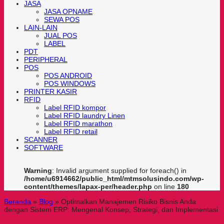
JASA
JASA OPNAME
SEWA POS
LAIN-LAIN
JUAL POS
LABEL
PDT
PERIPHERAL
POS
POS ANDROID
POS WINDOWS
PRINTER KASIR
RFID
Label RFID kompor
Label RFID laundry Linen
Label RFID marathon
Label RFID retail
SCANNER
SOFTWARE
Warning
: Invalid argument supplied for foreach() in
/home/u6914662/public_html/mtmsolusindo.com/wp-
content/themes/lapax-per/header.php
on line
180
Beranda
»
Blog
»
Optimalkan Manajemen Risiko Bisnis Anda
dengan Sistem ERP: Mengenal Konsep, Strategi, dan Implementasi