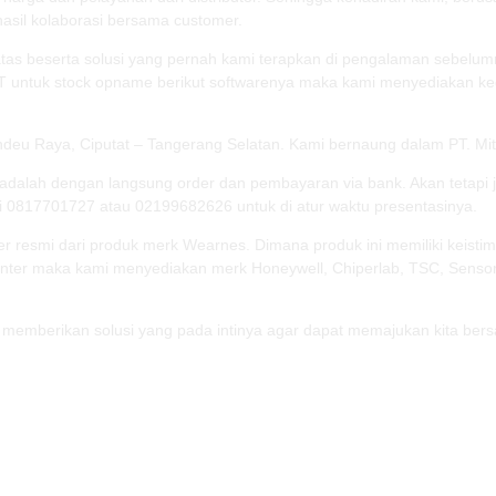
hasil kolaborasi bersama customer.
atas beserta solusi yang pernah kami terapkan di pengalaman sebelum
 untuk stock opname berikut softwarenya maka kami menyediakan ked
rendeu Raya, Ciputat – Tangerang Selatan. Kami bernaung dalam PT. M
adalah dengan langsung order dan pembayaran via bank. Akan tetapi 
 0817701727 atau 02199682626 untuk di atur waktu presentasinya.
r resmi dari produk merk Wearnes. Dimana produk ini memiliki keist
rinter maka kami menyediakan merk Honeywell, Chiperlab, TSC, Sensor
memberikan solusi yang pada intinya agar dapat memajukan kita ber