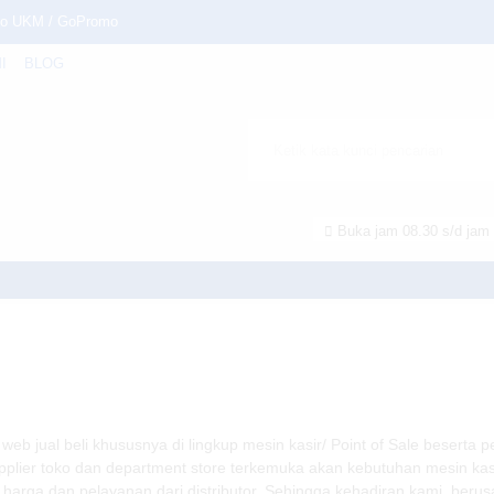
 Go UKM / GoPromo
I
BLOG
Bisnis FMCG & Distribusi I
Buka jam 08.30 s/d jam 
, Scanner Modif untuk Toko�
100
/home/u6914662/public_html/mtmsolusindo.com/wp-content/theme
ual beli khususnya di lingkup mesin kasir/ Point of Sale beserta pe
plier toko dan department store terkemuka akan kebutuhan mesin kasi
 harga dan pelayanan dari distributor. Sehingga kehadiran kami, ber