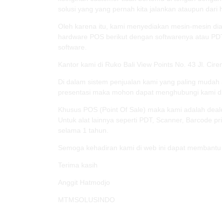
solusi yang yang pernah kita jalankan ataupun dari 
Oleh karena itu, kami menyediakan mesin-mesin di
hardware POS berikut dengan softwarenya atau PDT
software.
Kantor kami di Ruko Bali View Points No. 43 Jl. Ci
Di dalam sistem penjualan kami yang paling mudah 
presentasi maka mohon dapat menghubungi kami di
Khusus POS (Point Of Sale) maka kami adalah deale
Untuk alat lainnya seperti PDT, Scanner, Barcode p
selama 1 tahun.
Semoga kehadiran kami di web ini dapat membantu 
Terima kasih
Anggit Hatmodjo
MTMSOLUSINDO