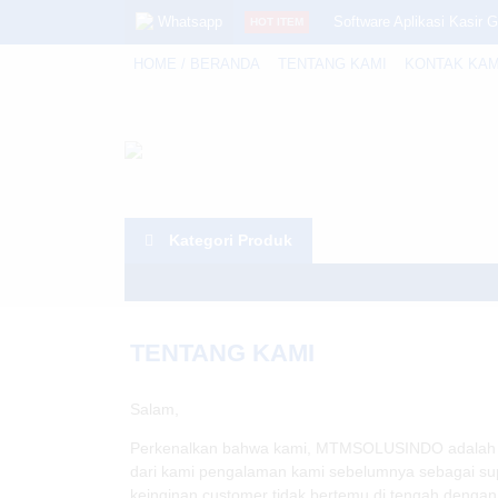
Whatsapp
Software Aplikasi Kasir
HOT ITEM
HOME / BERANDA
TENTANG KAMI
KONTAK KAM
Chainway UR4 & Reader
Iware IW-X2
Solusi AI Terpadu untuk 
EPSON TMU 220 USB
Kategori Produk
Paket Promo Mesin Kasir
Newland RFID NLS-URF
Warning
: Invalid argument supplied for foreach() in
Urovo DT50S
TENTANG KAMI
Salam,
Perkenalkan bahwa kami, MTMSOLUSINDO adalah web j
dari kami pengalaman kami sebelumnya sebagai sup
keinginan customer tidak bertemu di tengah dengan