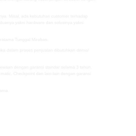
nya. Misal, ada kebutuhan customer terhadap
uanya yakni hardware dan solusinya yakni
itratama Tunggal Mirabas.
jika dalam proses penjualan dibutuhkan demo/
imewaan dengan garansi standar selama 3 tahun.
matic, Checkpoint dan lain-lain dengan garansi
sama.