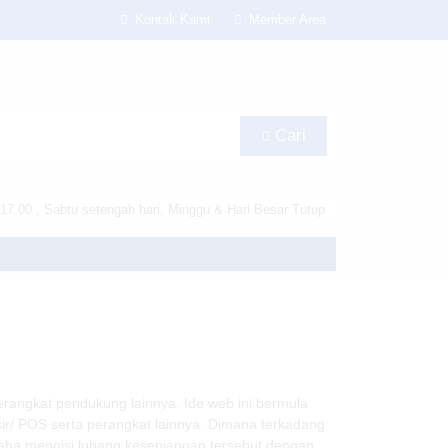
Kontak Kami
Member Area
Cari
17.00 , Sabtu setengah hari, Minggu & Hari Besar Tutup
s/lapax-per/header.php
on line
180
rangkat pendukung lainnya. Ide web ini bermula
r/ POS serta perangkat lainnya. Dimana terkadang
usaha mengisi lubang kesenjangan tersebut dengan