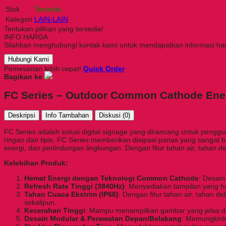
Stok
Tersedia
Kategori
LAIN-LAIN
Tentukan pilihan yang tersedia!
INFO HARGA
Silahkan menghubungi kontak kami untuk mendapatkan informasi harg
Hubungi Kami
Pemesanan lebih cepat!
Quick Order
Bagikan ke
FC Series – Outdoor Common Cathode Ener
Deskripsi
Info Tambahan
Diskusi (0)
FC Series adalah solusi digital signage yang dirancang untuk pen
ringan dan tipis, FC Series memberikan disipasi panas yang sangat
energi, dan perlindungan lingkungan. Dengan fitur tahan air, tahan d
Kelebihan Produk:
Hemat Energi dengan Teknologi Common Cathode
: Desain
Refresh Rate Tinggi (3840Hz)
: Menyediakan tampilan yang ha
Tahan Cuaca Ekstrim (IP66)
: Dengan fitur tahan air, tahan 
sekalipun.
Kecerahan Tinggi
: Mampu menampilkan gambar yang jelas da
Desain Modular & Perawatan Depan/Belakang
: Memungkinka