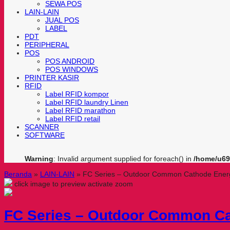
SEWA POS
LAIN-LAIN
JUAL POS
LABEL
PDT
PERIPHERAL
POS
POS ANDROID
POS WINDOWS
PRINTER KASIR
RFID
Label RFID kompor
Label RFID laundry Linen
Label RFID marathon
Label RFID retail
SCANNER
SOFTWARE
Warning
: Invalid argument supplied for foreach() in
/home/u69
Beranda
»
LAIN-LAIN
»
FC Series – Outdoor Common Cathode Energy
click image to preview
activate zoom
FC Series – Outdoor Common Ca