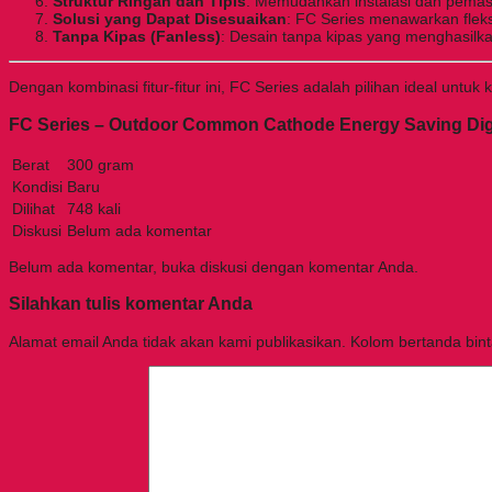
Struktur Ringan dan Tipis
: Memudahkan instalasi dan pemasa
Solusi yang Dapat Disesuaikan
: FC Series menawarkan fleks
Tanpa Kipas (Fanless)
: Desain tanpa kipas yang menghasilk
Dengan kombinasi fitur-fitur ini, FC Series adalah pilihan ideal un
FC Series – Outdoor Common Cathode Energy Saving Dig
Berat
300 gram
Kondisi
Baru
Dilihat
748 kali
Diskusi
Belum ada komentar
Belum ada komentar, buka diskusi dengan komentar Anda.
Silahkan tulis komentar Anda
Alamat email Anda tidak akan kami publikasikan. Kolom bertanda bintan