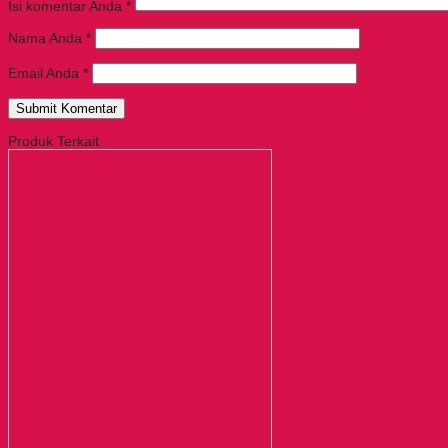
Isi komentar Anda
*
Nama Anda
*
Email Anda
*
Produk Terkait