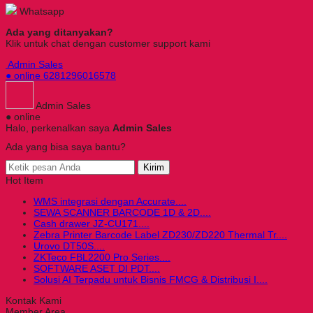
Whatsapp
Ada yang ditanyakan?
Klik untuk chat dengan customer support kami
Admin Sales
● online
6281296016578
Admin Sales
● online
Halo, perkenalkan saya
Admin Sales
Ada yang bisa saya bantu?
Kirim
Hot Item
WMS integrasi dengan Accurate....
SEWA SCANNER BARCODE 1D & 2D....
Cash drawer JZ-CU171....
Zebra Printer Barcode Label ZD230/ZD220 Thermal Tr....
Urovo DT50S....
ZKTeco FBL2200 Pro Series....
SOFTWARE ASET DI PDT....
Solusi AI Terpadu untuk Bisnis FMCG & Distribusi I....
Kontak Kami
Member Area