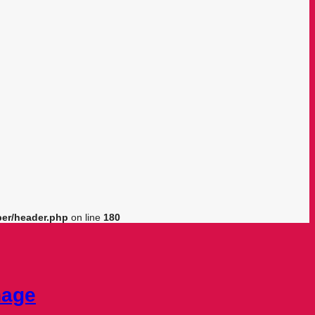
er/header.php
on line
180
nage