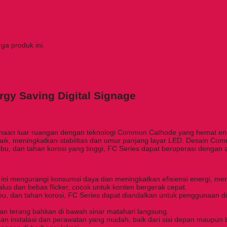
a produk ini.
gy Saving Digital Signage
ggunaan luar ruangan dengan teknologi Common Cathode yang hemat en
 baik, meningkatkan stabilitas dan umur panjang layar LED. Desain 
ebu, dan tahan korosi yang tinggi, FC Series dapat beroperasi dengan 
 ini mengurangi konsumsi daya dan meningkatkan efisiensi energi, me
lus dan bebas flicker, cocok untuk konten bergerak cepat.
debu, dan tahan korosi, FC Series dapat diandalkan untuk penggunaan d
n terang bahkan di bawah sinar matahari langsung.
n instalasi dan perawatan yang mudah, baik dari sisi depan maupun 