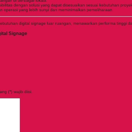
ngan di berbagai lokasi.
ibilitas dengan solusi yang dapat disesuaikan sesuai kebutuhan proye
an operasi yang lebih sunyi dan meminimalkan pemeliharaan.
tuk kebutuhan digital signage luar ruangan, menawarkan performa tingg
ital Signage
g (*) wajib diisi.