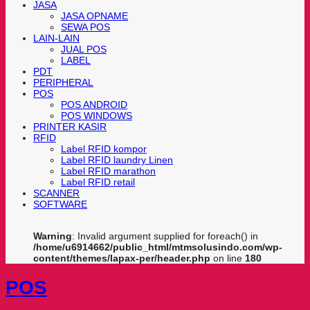
JASA
JASA OPNAME
SEWA POS
LAIN-LAIN
JUAL POS
LABEL
PDT
PERIPHERAL
POS
POS ANDROID
POS WINDOWS
PRINTER KASIR
RFID
Label RFID kompor
Label RFID laundry Linen
Label RFID marathon
Label RFID retail
SCANNER
SOFTWARE
Warning
: Invalid argument supplied for foreach() in
/home/u6914662/public_html/mtmsolusindo.com/wp-
content/themes/lapax-per/header.php
on line
180
POS