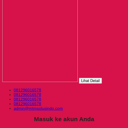
Lihat Detail
081296016578
081296016578
081296016578
081296016578
admin@mtmsolusindo.com
Masuk ke akun Anda