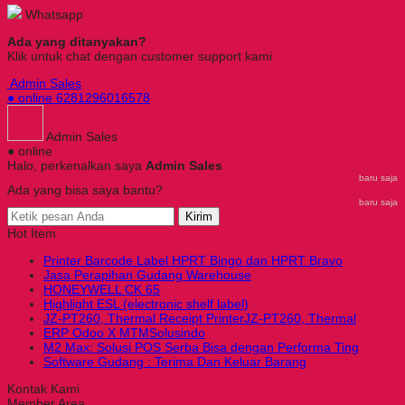
Whatsapp
Ada yang ditanyakan?
Klik untuk chat dengan customer support kami
Admin Sales
● online
6281296016578
Admin Sales
● online
Halo, perkenalkan saya
Admin Sales
baru saja
Ada yang bisa saya bantu?
baru saja
Kirim
Hot Item
Printer Barcode Label HPRT Bingo dan HPRT Bravo
Jasa Perapihan Gudang Warehouse
HONEYWELL CK 65
Highlight ESL (electronic shelf label)
JZ-PT260, Thermal Receipt PrinterJZ-PT260, Thermal
ERP Odoo X MTMSolusindo
M2 Max: Solusi POS Serba Bisa dengan Performa Ting
Software Gudang : Terima Dan Keluar Barang
Kontak Kami
Member Area