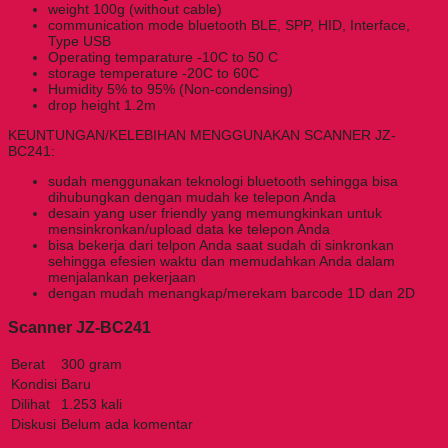
weight 100g (without cable)
communication mode bluetooth BLE, SPP, HID, Interface,
Type USB
Operating temparature -10C to 50 C
storage temperature -20C to 60C
Humidity 5% to 95% (Non-condensing)
drop height 1.2m
KEUNTUNGAN/KELEBIHAN MENGGUNAKAN SCANNER JZ-
BC241:
sudah menggunakan teknologi bluetooth sehingga bisa
dihubungkan dengan mudah ke telepon Anda
desain yang user friendly yang memungkinkan untuk
mensinkronkan/upload data ke telepon Anda
bisa bekerja dari telpon Anda saat sudah di sinkronkan
sehingga efesien waktu dan memudahkan Anda dalam
menjalankan pekerjaan
dengan mudah menangkap/merekam barcode 1D dan 2D
Scanner JZ-BC241
Berat
300 gram
Kondisi
Baru
Dilihat
1.253 kali
Diskusi
Belum ada komentar