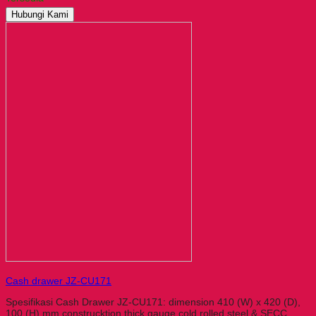
Hubungi Kami
Cash drawer JZ-CU171
Spesifikasi Cash Drawer JZ-CU171: dimension 410 (W) x 420 (D),
100 (H) mm construcktion thick gauge cold rolled steel & SECC