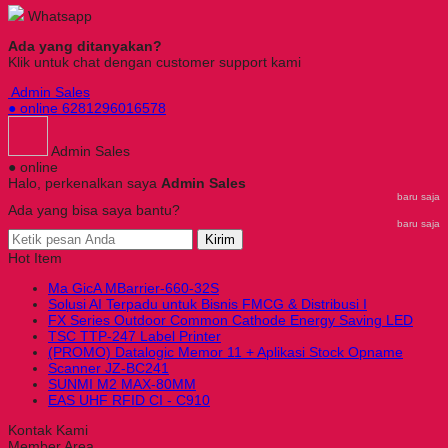
Whatsapp
Ada yang ditanyakan?
Klik untuk chat dengan customer support kami
Admin Sales
● online
6281296016578
Admin Sales
● online
Halo, perkenalkan saya
Admin Sales
baru saja
Ada yang bisa saya bantu?
baru saja
Kirim
Hot Item
Ma GicA MBarrier-660-32S
Solusi AI Terpadu untuk Bisnis FMCG & Distribusi I
FX Series Outdoor Common Cathode Energy Saving LED
TSC TTP-247 Label Printer
(PROMO) Datalogic Memor 11 + Aplikasi Stock Opname
Scanner JZ-BC241
SUNMI M2 MAX-80MM
EAS UHF RFID CI - C910
Kontak Kami
Member Area