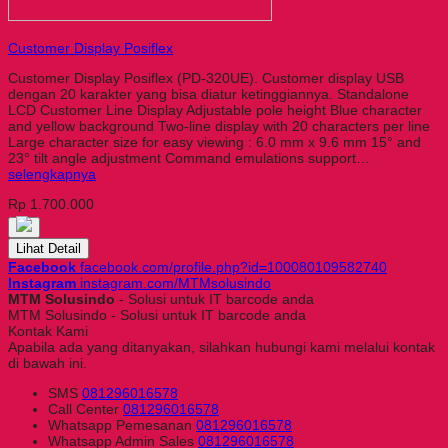
Customer Display Posiflex
Customer Display Posiflex (PD-320UE). Customer display USB
dengan 20 karakter yang bisa diatur ketinggiannya. Standalone
LCD Customer Line Display Adjustable pole height Blue character
and yellow background Two-line display with 20 characters per line
Large character size for easy viewing : 6.0 mm x 9.6 mm 15° and
23° tilt angle adjustment Command emulations support…
selengkapnya
Rp 1.700.000
Lihat Detail
Facebook
facebook.com/profile.php?id=100080109582740
Instagram
instagram.com/MTMsolusindo
MTM Solusindo
- Solusi untuk IT barcode anda
MTM Solusindo - Solusi untuk IT barcode anda
Kontak Kami
Apabila ada yang ditanyakan, silahkan hubungi kami melalui kontak
di bawah ini.
SMS
081296016578
Call Center
081296016578
Whatsapp
Pemesanan
081296016578
Whatsapp
Admin Sales
081296016578