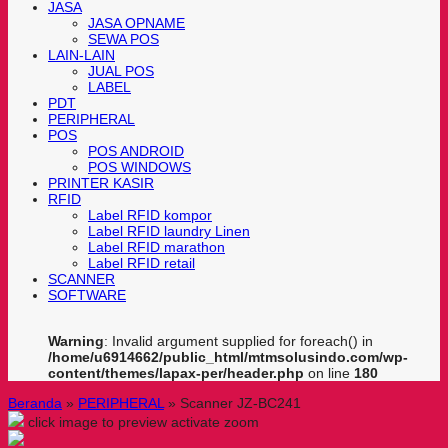
JASA
JASA OPNAME
SEWA POS
LAIN-LAIN
JUAL POS
LABEL
PDT
PERIPHERAL
POS
POS ANDROID
POS WINDOWS
PRINTER KASIR
RFID
Label RFID kompor
Label RFID laundry Linen
Label RFID marathon
Label RFID retail
SCANNER
SOFTWARE
Warning
: Invalid argument supplied for foreach() in
/home/u6914662/public_html/mtmsolusindo.com/wp-
content/themes/lapax-per/header.php
on line
180
Beranda
»
PERIPHERAL
»
Scanner JZ-BC241
click image to preview
activate zoom