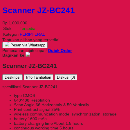
Scanner JZ-BC241
Rp 1.000.000
Stok
Tersedia
Kategori
PERIPHERAL
Tentukan pilihan yang tersedia!
Pesan via Whatsapp
Pemesanan lebih cepat!
Quick Order
Bagikan ke
Scanner JZ-BC241
Deskripsi
Info Tambahan
Diskusi (0)
spesifikasi Scanner JZ-BC241:
type CMOS
648*488 Resolution
Scan Angle 66 Horizontaly & 50 Vertically
Print contrast signal 25%
wireless communication mode: synchronization, storage
battery 1600 mAh
battery charging time About 1.5 hours
continuous working time 5 hours