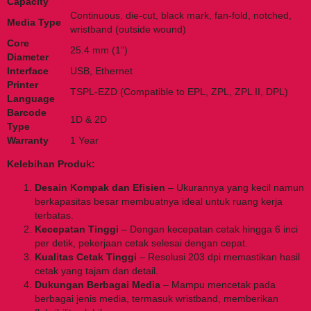
Capacity
Continuous, die-cut, black mark, fan-fold, notched,
Media Type
wristband (outside wound)
Core
25.4 mm (1”)
Diameter
Interface
USB, Ethernet
Printer
TSPL-EZD (Compatible to EPL, ZPL, ZPL II, DPL)
Language
Barcode
1D & 2D
Type
Warranty
1 Year
Kelebihan Produk:
Desain Kompak dan Efisien
– Ukurannya yang kecil namun
berkapasitas besar membuatnya ideal untuk ruang kerja
terbatas.
Kecepatan Tinggi
– Dengan kecepatan cetak hingga 6 inci
per detik, pekerjaan cetak selesai dengan cepat.
Kualitas Cetak Tinggi
– Resolusi 203 dpi memastikan hasil
cetak yang tajam dan detail.
Dukungan Berbagai Media
– Mampu mencetak pada
berbagai jenis media, termasuk wristband, memberikan