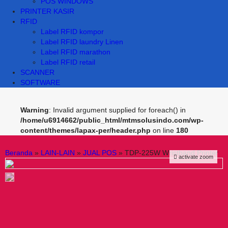
POS WINDOWS
PRINTER KASIR
RFID
Label RFID kompor
Label RFID laundry Linen
Label RFID marathon
Label RFID retail
SCANNER
SOFTWARE
Warning
: Invalid argument supplied for foreach() in
/home/u6914662/public_html/mtmsolusindo.com/wp-
content/themes/lapax-per/header.php
on line
180
Beranda
»
LAIN-LAIN
»
JUAL POS
»
TDP-225W Wristband Printer
activate zoom