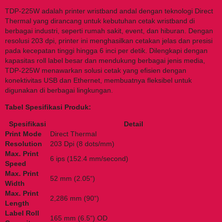
TDP-225W adalah printer wristband andal dengan teknologi Direct
Thermal yang dirancang untuk kebutuhan cetak wristband di
berbagai industri, seperti rumah sakit, event, dan hiburan. Dengan
resolusi 203 dpi, printer ini menghasilkan cetakan jelas dan presisi
pada kecepatan tinggi hingga 6 inci per detik. Dilengkapi dengan
kapasitas roll label besar dan mendukung berbagai jenis media,
TDP-225W menawarkan solusi cetak yang efisien dengan
konektivitas USB dan Ethernet, membuatnya fleksibel untuk
digunakan di berbagai lingkungan.
Tabel Spesifikasi Produk:
Spesifikasi
Detail
Print Mode
Direct Thermal
Resolution
203 Dpi (8 dots/mm)
Max. Print
6 ips (152.4 mm/second)
Speed
Max. Print
52 mm (2.05“)
Width
Max. Print
2,286 mm (90“)
Length
Label Roll
165 mm (6.5“) OD