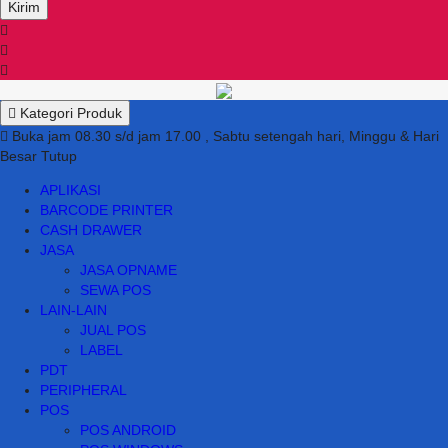
Kirim
Kategori Produk
Buka jam 08.30 s/d jam 17.00 , Sabtu setengah hari, Minggu & Hari
Besar Tutup
APLIKASI
BARCODE PRINTER
CASH DRAWER
JASA
JASA OPNAME
SEWA POS
LAIN-LAIN
JUAL POS
LABEL
PDT
PERIPHERAL
POS
POS ANDROID