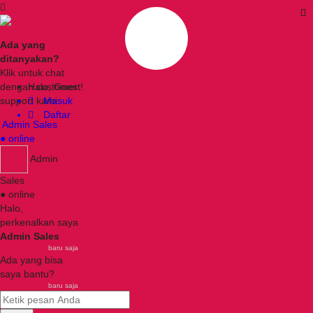
Ada yang
ditanyakan?
Klik untuk chat
dengan customer
Halo, Guest!
support kami
Masuk
Daftar
Admin Sales
● online
Admin
Sales
● online
Halo,
perkenalkan saya
Admin Sales
baru saja
Ada yang bisa
saya bantu?
baru saja