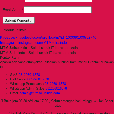
Email Anda
*
Produk Terkait
Facebook
facebook.com/profile.php?id=100080109582740
Instagram
instagram.com/MTMsolusindo
MTM Solusindo
- Solusi untuk IT barcode anda
MTM Solusindo - Solusi untuk IT barcode anda
Kontak Kami
Apabila ada yang ditanyakan, silahkan hubungi kami melalui kontak di bawah
ini.
SMS
081296016578
Call Center
081296016578
Whatsapp
Pemesanan
081296016578
Whatsapp
Admin Sales
081296016578
Email
admin@mtmsolusindo.com
Buka jam 08.30 s/d jam 17.00 , Sabtu setengah hari, Minggu & Hari Besar
Tutup
Ruko Bali View Point No. 43 Jl. Cirendeu , Ciputat Tangerang Selatan