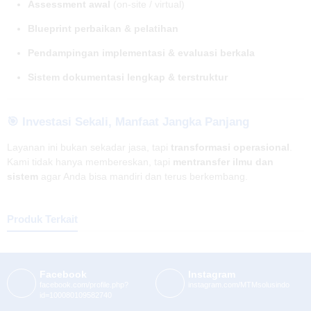
Assessment awal
(on-site / virtual)
Blueprint perbaikan & pelatihan
Pendampingan implementasi & evaluasi berkala
Sistem dokumentasi lengkap & terstruktur
🎯 Investasi Sekali, Manfaat Jangka Panjang
Layanan ini bukan sekadar jasa, tapi
transformasi operasional
.
Kami tidak hanya membereskan, tapi
mentransfer ilmu dan
sistem
agar Anda bisa mandiri dan terus berkembang.
Produk Terkait
Facebook
Instagram
facebook.com/profile.php?
instagram.com/MTMsolusindo
id=100080109582740