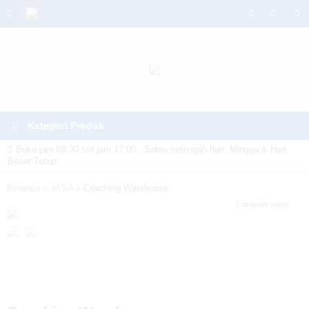
Kategori Produk
Buka jam 08.30 s/d jam 17.00 , Sabtu setengah hari, Minggu & Hari
Besar Tutup
Warning
: Invalid argument supplied for foreach() in
Beranda
»
JASA
»
Coaching Warehouse
activate zoom
/home/u6914662/public_html/mtmsolusindo.com/wp-
content/themes/lapax-per/header.php
on line
180