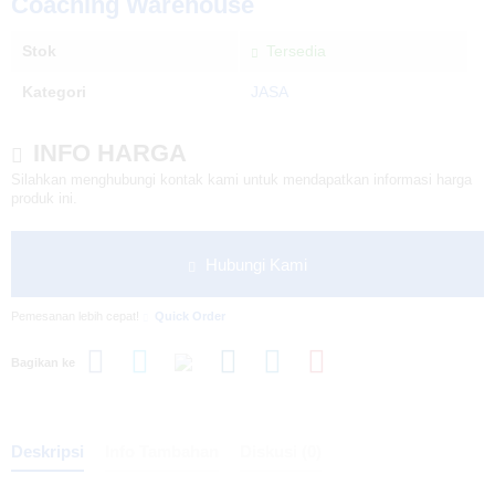
Coaching Warehouse
Stok
Tersedia
Kategori
JASA
INFO HARGA
Silahkan menghubungi kontak kami untuk mendapatkan informasi harga
produk ini.
Hubungi Kami
Pemesanan lebih cepat!
Quick Order
Bagikan ke
Deskripsi
Info Tambahan
Diskusi (0)