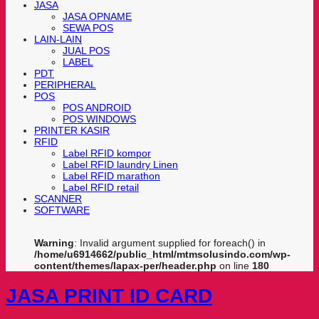
JASA
JASA OPNAME
SEWA POS
LAIN-LAIN
JUAL POS
LABEL
PDT
PERIPHERAL
POS
POS ANDROID
POS WINDOWS
PRINTER KASIR
RFID
Label RFID kompor
Label RFID laundry Linen
Label RFID marathon
Label RFID retail
SCANNER
SOFTWARE
Warning
: Invalid argument supplied for foreach() in
/home/u6914662/public_html/mtmsolusindo.com/wp-
content/themes/lapax-per/header.php
on line
180
JASA PRINT ID CARD