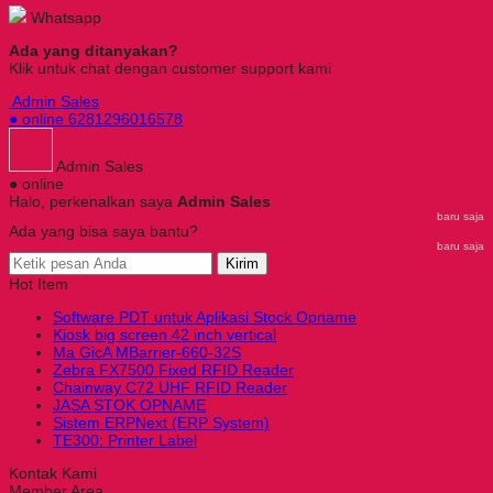
Whatsapp
Ada yang ditanyakan?
Klik untuk chat dengan customer support kami
Admin Sales
● online
6281296016578
Admin Sales
● online
Halo, perkenalkan saya
Admin Sales
baru saja
Ada yang bisa saya bantu?
baru saja
Kirim
Hot Item
Software PDT untuk Aplikasi Stock Opname
Kiosk big screen 42 inch vertical
Ma GicA MBarrier-660-32S
Zebra FX7500 Fixed RFID Reader
Chainway C72 UHF RFID Reader
JASA STOK OPNAME
Sistem ERPNext (ERP System)
TE300: Printer Label
Kontak Kami
Member Area