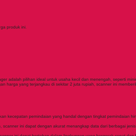
a produk ini.
r adalah pilihan ideal untuk usaha kecil dan menengah, seperti minim
ngan harga yang terjangkau di sekitar 2 juta rupiah, scanner ini memb
n kecepatan pemindaian yang handal dengan tingkat pemindaian hin
, scanner ini dapat dengan akurat menangkap data dari berbagai jenis
scanner ini dapat bertahan dalam lingkungan yang bergerak cepat dan b