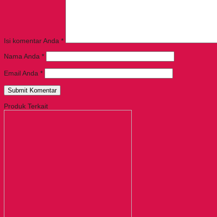
Isi komentar Anda
*
Nama Anda
*
Email Anda
*
Produk Terkait