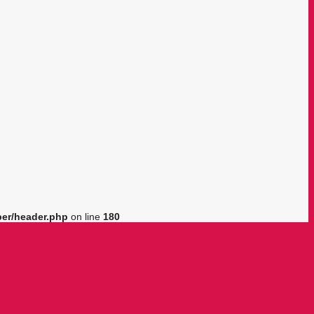
er/header.php
on line
180