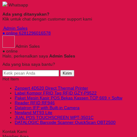
Whatsapp
Ada yang ditanyakan?
Klik untuk chat dengan customer support kami
Admin Sales
● online
6281296016578
Admin Sales
● online
Halo, perkenalkan saya
Admin Sales
Ada yang bisa saya bantu?
Kirim
Hot Item
Zenpert 4D520 Direct Thermal Printer
Label Kompor FRID Tag RFID GZY-P9522
Paket Mesin Kasir POS Bekas Kassen TCP 669 + Softw
Reader RFID RF946
Datatron IFP with Built-in Camera
Newland MT93 Lite
JUAL POS TOUCHSCREEN WPT-3501C
DATALOGIC Barcode Scanner QuickScan QBT2500
Kontak Kami
Member Area