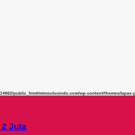
14662/public_html/mtmsolusindo.com/wp-content/themes/lapax-p
 2 Juta