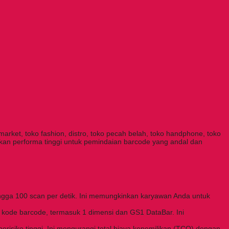
arket, toko fashion, distro, toko pecah belah, toko handphone, toko
erikan performa tinggi untuk pemindaian barcode yang andal dan
gga 100 scan per detik. Ini memungkinkan karyawan Anda untuk
 kode barcode, termasuk 1 dimensi dan GS1 DataBar. Ini
erisiko tinggi. Ini mengurangi total biaya kepemilikan (TCO) dengan