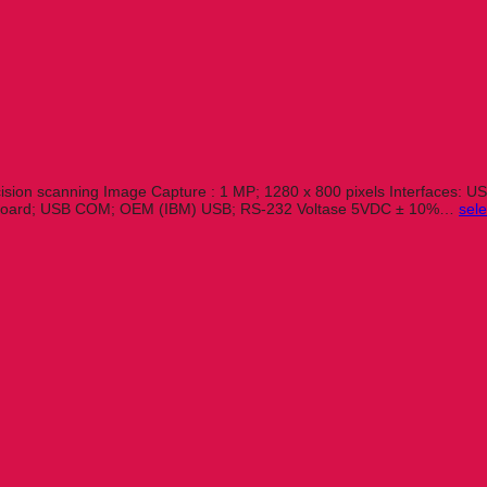
sion scanning Image Capture : 1 MP; 1280 x 800 pixels Interfaces: US
Keyboard; USB COM; OEM (IBM) USB; RS-232 Voltase 5VDC ± 10%…
sel