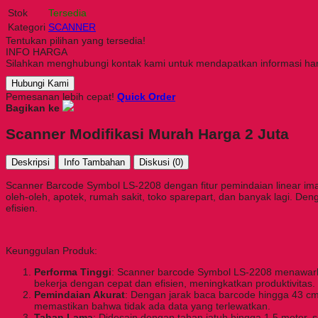
Stok
Tersedia
Kategori
SCANNER
Tentukan pilihan yang tersedia!
INFO HARGA
Silahkan menghubungi kontak kami untuk mendapatkan informasi harg
Hubungi Kami
Pemesanan lebih cepat!
Quick Order
Bagikan ke
Scanner Modifikasi Murah Harga 2 Juta
Deskripsi
Info Tambahan
Diskusi (0)
Scanner Barcode Symbol LS-2208 dengan fitur pemindaian linear image
oleh-oleh, apotek, rumah sakit, toko sparepart, dan banyak lagi. De
efisien.
Keunggulan Produk:
Performa Tinggi
: Scanner barcode Symbol LS-2208 menawarka
bekerja dengan cepat dan efisien, meningkatkan produktivitas.
Pemindaian Akurat
: Dengan jarak baca barcode hingga 43 cm
memastikan bahwa tidak ada data yang terlewatkan.
Tahan Lama
: Didesain dengan tahan jatuh hingga 1,5 meter, 