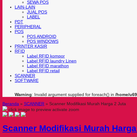
SEWA POS
LAIN-LAIN
JUAL POS
LABEL
PDT
PERIPHERAL
POS
POS ANDROID
POS WINDOWS
PRINTER KASIR
RFID
Label RFID kompor
Label RFID laundry Linen
Label RFID marathon
Label RFID retail
SCANNER
SOFTWARE
Warning
: Invalid argument supplied for foreach() in
/home/u69
Beranda
»
SCANNER
»
Scanner Modifikasi Murah Harga 2 Juta
click image to preview
activate zoom
Scanner Modifikasi Murah Harga