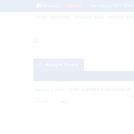
Whatsapp
Jual Security EAS RF
HOT ITEM
HOME / BERANDA
TENTANG KAMI
KONTAK KAM
POS JANZ JZ-TI510
SOFTWARE ASET DI P
PDT LANDI M20SE
SEWA POS (POINT OF 
Kategori Produk
Rfid Scanner : Murah Dan
Jual Label Polos dan Be
Warning
: Invalid argument supplied for foreach() in
Beranda
»
JASA
»
SEWA SCANNER BLUETOOTH 1D
Jual Urovo i9000
cli