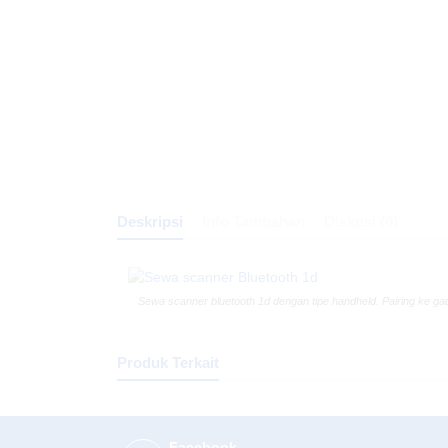
Deskripsi
Info Tambahan
Diskusi (0)
Sewa scanner bluetooth 1d dengan tipe handheld. Pairing ke g
Produk Terkait
Facebook