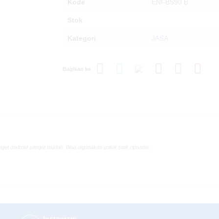
Kode
ENI-BS90 B
Stok
Kategori
JASA
Bagikan ke
adget android sangat mudah. Bisa digunakan untuk stok opname.
Instagram