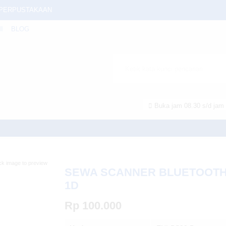
ID PERPUSTAKAAN
I
BLOG
C
SALE)/ MESIN KASIR
Buka jam 08.30 s/d jam 
 Terbaik
rwarna
/home/u6914662/public_html/mtmsolusindo.com/wp-content/theme
ck image to preview
SEWA SCANNER BLUETOOT
1D
Rp 100.000