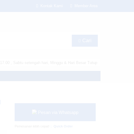
Kontak Kami
Member Area
Cari
17.00 , Sabtu setengah hari, Minggu & Hari Besar Tutup
s/lapax-per/header.php
on line
180
H
Pesan via Whatsapp
Pemesanan lebih cepat!
Quick Order