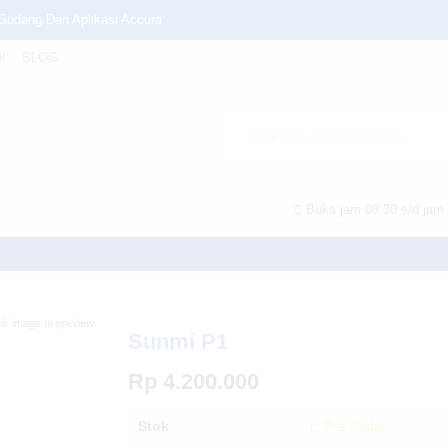
 Gudang Dan Aplikasi Accura
I
BLOG
0g 2D
nveyor, Transfer Roller Co
EN WPT-3501C
Buka jam 08.30 s/d jam 
er
/home/u6914662/public_html/mtmsolusindo.com/wp-content/theme
ck image to preview
Sunmi P1
Rp 4.200.000
Stok
Pre Order