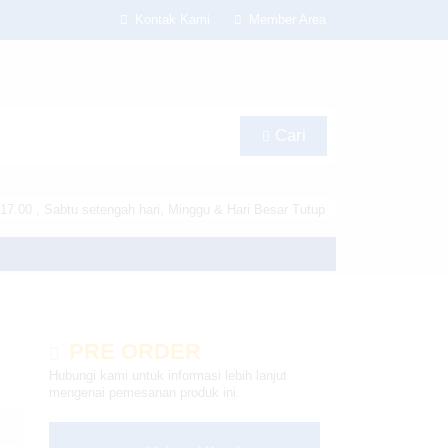
Kontak Kami
Member Area
Cari
17.00 , Sabtu setengah hari, Minggu & Hari Besar Tutup
s/lapax-per/header.php
on line
180
PRE ORDER
Hubungi kami untuk informasi lebih lanjut
mengenai pemesanan produk ini.