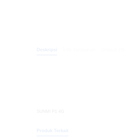
Deskripsi
Info Tambahan
Diskusi (0)
SUNMI P1 4G
Produk Terkait