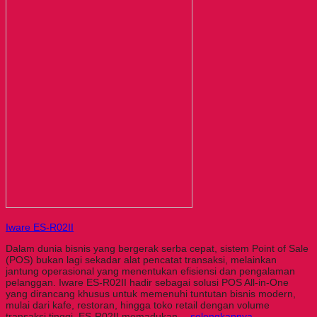
Iware ES-R02II
Dalam dunia bisnis yang bergerak serba cepat, sistem Point of Sale
(POS) bukan lagi sekadar alat pencatat transaksi, melainkan
jantung operasional yang menentukan efisiensi dan pengalaman
pelanggan. Iware ES-R02II hadir sebagai solusi POS All-in-One
yang dirancang khusus untuk memenuhi tuntutan bisnis modern,
mulai dari kafe, restoran, hingga toko retail dengan volume
transaksi tinggi. ES-R02II memadukan…
selengkapnya