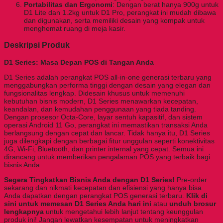
Portabilitas dan Ergonomi
: Dengan berat hanya 900g untuk
D1 Lite dan 1.2kg untuk D1 Pro, perangkat ini mudah dibawa
dan digunakan, serta memiliki desain yang kompak untuk
menghemat ruang di meja kasir.
Deskripsi Produk
D1 Series: Masa Depan POS di Tangan Anda
D1 Series adalah perangkat POS all-in-one generasi terbaru yang
menggabungkan performa tinggi dengan desain yang elegan dan
fungsionalitas lengkap. Didesain khusus untuk memenuhi
kebutuhan bisnis modern, D1 Series menawarkan kecepatan,
keandalan, dan kemudahan penggunaan yang tiada tanding.
Dengan prosesor Octa-Core, layar sentuh kapasitif, dan sistem
operasi Android 11 Go, perangkat ini memastikan transaksi Anda
berlangsung dengan cepat dan lancar. Tidak hanya itu, D1 Series
juga dilengkapi dengan berbagai fitur unggulan seperti konektivitas
4G, Wi-Fi, Bluetooth, dan printer internal yang cepat. Semua ini
dirancang untuk memberikan pengalaman POS yang terbaik bagi
bisnis Anda.
Segera Tingkatkan Bisnis Anda dengan D1 Series!
Pre-order
sekarang dan nikmati kecepatan dan efisiensi yang hanya bisa
Anda dapatkan dengan perangkat POS generasi terbaru.
Klik di
sini untuk memesan D1 Series Anda hari ini
atau
unduh brosur
lengkapnya
untuk mengetahui lebih lanjut tentang keunggulan
produk ini! Jangan lewatkan kesempatan untuk meningkatkan