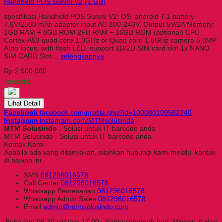
Handheld POS Sunmi V2 (1 GB)
spesifikasi Handheld POS Sunmi V2: OS android 7.1 battery
7.6V/2580 mAh adapter input AC 100-240V, Output 5V/2A Memory:
1GB RAM + 8GB ROM 2FB RAM + 16GB ROM (optional) CPU
Cortex-A53 quad core 1.3GHz or Quad core 1.5GHz camera 5.0MP
Auto focus, with flash LED, support 1D/2D SIM card slot 1x NANO
SIM CARD Slot…
selengkapnya
Rp 2.900.000
Tersedia
Lihat Detail
Facebook
facebook.com/profile.php?id=100080109582740
Instagram
instagram.com/MTMsolusindo
MTM Solusindo
- Solusi untuk IT barcode anda
MTM Solusindo - Solusi untuk IT barcode anda
Kontak Kami
Apabila ada yang ditanyakan, silahkan hubungi kami melalui kontak
di bawah ini.
SMS
081296016578
Call Center
081296016578
Whatsapp
Pemesanan
081296016578
Whatsapp
Admin Sales
081296016578
Email
admin@mtmsolusindo.com
Buka jam 08.30 s/d jam 17.00 , Sabtu setengah hari, Minggu & Hari