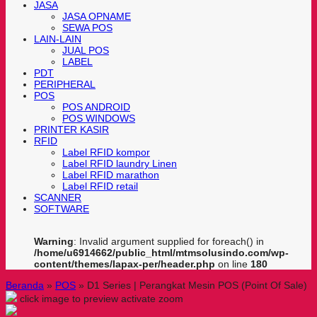
JASA
JASA OPNAME
SEWA POS
LAIN-LAIN
JUAL POS
LABEL
PDT
PERIPHERAL
POS
POS ANDROID
POS WINDOWS
PRINTER KASIR
RFID
Label RFID kompor
Label RFID laundry Linen
Label RFID marathon
Label RFID retail
SCANNER
SOFTWARE
Warning
: Invalid argument supplied for foreach() in
/home/u6914662/public_html/mtmsolusindo.com/wp-
content/themes/lapax-per/header.php
on line
180
Beranda
»
POS
»
D1 Series | Perangkat Mesin POS (Point Of Sale)
click image to preview
activate zoom