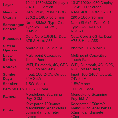
10.1″ 1280×800 Display +
13.3″ 1920×1080 Display
Layar
2.4″ LED Screen
+ 2.4″ LED Screen
Memory
RAM: 2GB, ROM: 16GB
RAM: 4GB, ROM: 32GB
Ukuran
250.2 x 168 x 80.5 mm
290 x 180 x 90 mm
Nano SIMx2, Type-Cx1,
Nano SIMx2, Type-Cx1,
Sambungan
Type-Ax2, RJ12x1,
Type-Ax2, RJ12x1,
Periferal
RJ45x1
RJ45x1
Octa-Core 1.8GHz, Dual
Octa-Core 2.0GHz, Dual
Processor
A75 & Hexa A55
A75 & Hexa A55
Sistem
Android 11 Go iMin UI
Android 11 Go iMin UI
Operasi
Layar
Multi-point Capacitive
Multi-point Capacitive
Sentuh
Touch Panel
Touch Panel
WiFi, Bluetooth, 4G, GPS,
WiFi, Bluetooth, 4G, GPS,
Koneksi
NFC (on request)
NFC (on request)
Sumber
Input: 100-240V. Output:
Input: 100-240V. Output:
Daya
24V 2.5A
24V 2.5A
Speaker
1.5W Mono
1.5W Mono
Pemindaian
1D / 2D Code
1D / 2D Code
Mendukung Scanning
Mendukung Scanning
Kamera
Pay, 0.3M, FF
Pay, 5M, AF
Kecepatan 100mm/s.
Kecepatan 150mm/s.
Mendukung lebar kertas
Mendukung lebar kertas
Printer
58mm dan diameter
58mm dan diameter
40mm
40mm