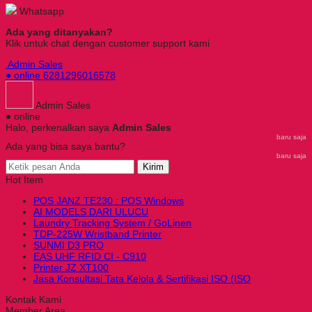
Whatsapp
Ada yang ditanyakan?
Klik untuk chat dengan customer support kami
Admin Sales
● online
6281296016578
Admin Sales
● online
Halo, perkenalkan saya
Admin Sales
baru saja
Ada yang bisa saya bantu?
baru saja
Kirim
Hot Item
POS JANZ TE230 : POS Windows
AI MODELS DARI ULUCU
Laundry Tracking System / GoLinen
TDP-225W Wristband Printer
SUNMI D3 PRO
EAS UHF RFID CI - C910
Printer JZ XT100
Jasa Konsultasi Tata Kelola & Sertifikasi ISO (ISO
Kontak Kami
Member Area