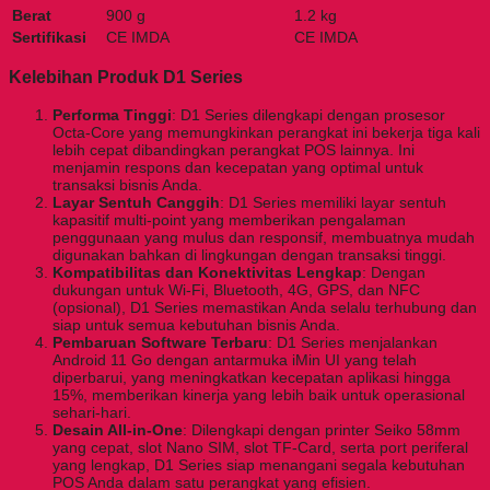
Berat
900 g
1.2 kg
Sertifikasi
CE IMDA
CE IMDA
Kelebihan Produk D1 Series
Performa Tinggi
: D1 Series dilengkapi dengan prosesor
Octa-Core yang memungkinkan perangkat ini bekerja tiga kali
lebih cepat dibandingkan perangkat POS lainnya. Ini
menjamin respons dan kecepatan yang optimal untuk
transaksi bisnis Anda.
Layar Sentuh Canggih
: D1 Series memiliki layar sentuh
kapasitif multi-point yang memberikan pengalaman
penggunaan yang mulus dan responsif, membuatnya mudah
digunakan bahkan di lingkungan dengan transaksi tinggi.
Kompatibilitas dan Konektivitas Lengkap
: Dengan
dukungan untuk Wi-Fi, Bluetooth, 4G, GPS, dan NFC
(opsional), D1 Series memastikan Anda selalu terhubung dan
siap untuk semua kebutuhan bisnis Anda.
Pembaruan Software Terbaru
: D1 Series menjalankan
Android 11 Go dengan antarmuka iMin UI yang telah
diperbarui, yang meningkatkan kecepatan aplikasi hingga
15%, memberikan kinerja yang lebih baik untuk operasional
sehari-hari.
Desain All-in-One
: Dilengkapi dengan printer Seiko 58mm
yang cepat, slot Nano SIM, slot TF-Card, serta port periferal
yang lengkap, D1 Series siap menangani segala kebutuhan
POS Anda dalam satu perangkat yang efisien.