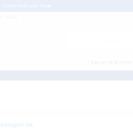
, Scanner Modif untuk Toko�
I
BLOG
n POS system
u Flazz BCA
Buka jam 08.30 s/d jam 
20
/home/u6914662/public_html/mtmsolusindo.com/wp-content/theme
0
ategori ini.