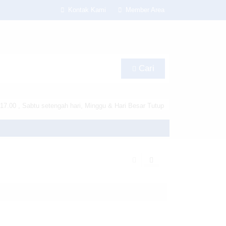
Kontak Kami
Member Area
Cari
17.00 , Sabtu setengah hari, Minggu & Hari Besar Tutup
s/lapax-per/header.php
on line
180