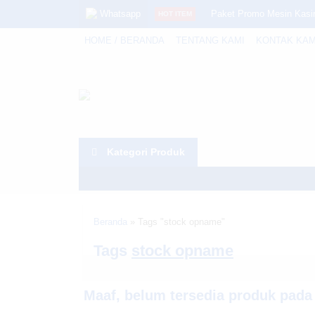
Whatsapp
Paket Promo Mesin Kasir
HOT ITEM
HOME / BERANDA
TENTANG KAMI
KONTAK KAM
Printer JZ XT100
JZ-TE230R, Touchscree
TC26 3gb/32gb
Access Door Pakai Kart
Kategori Produk
SCANNER CODE CR 50
Iware WD-X1 MK II
Warning
: Invalid argument supplied for foreach() in
EAS UHF RFID CI - C91
Beranda
»
Tags "stock opname"
Tags
stock opname
Maaf, belum tersedia produk pada k