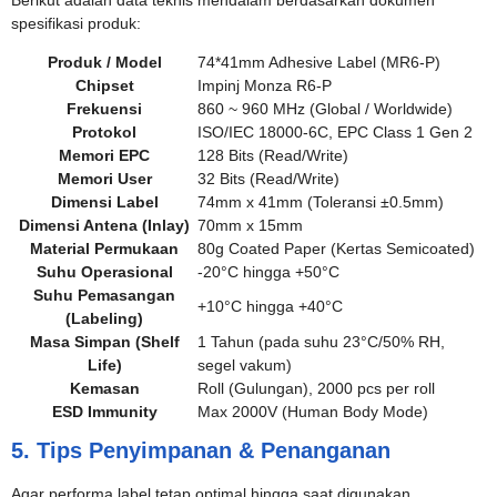
Berikut adalah data teknis mendalam berdasarkan dokumen
spesifikasi produk:
Produk / Model
74*41mm Adhesive Label (MR6-P)
Chipset
Impinj Monza R6-P
Frekuensi
860 ~ 960 MHz (Global / Worldwide)
Protokol
ISO/IEC 18000-6C, EPC Class 1 Gen 2
Memori EPC
128 Bits (Read/Write)
Memori User
32 Bits (Read/Write)
Dimensi Label
74mm x 41mm (Toleransi ±0.5mm)
Dimensi Antena (Inlay)
70mm x 15mm
Material Permukaan
80g Coated Paper (Kertas Semicoated)
Suhu Operasional
-20°C hingga +50°C
Suhu Pemasangan
+10°C hingga +40°C
(Labeling)
Masa Simpan (Shelf
1 Tahun (pada suhu 23°C/50% RH,
Life)
segel vakum)
Kemasan
Roll (Gulungan), 2000 pcs per roll
ESD Immunity
Max 2000V (Human Body Mode)
5. Tips Penyimpanan & Penanganan
Agar performa label tetap optimal hingga saat digunakan,