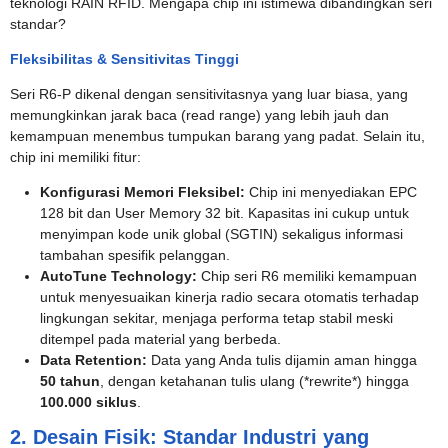
teknologi RAIN RFID. Mengapa chip ini istimewa dibandingkan seri
standar?
Fleksibilitas & Sensitivitas Tinggi
Seri R6-P dikenal dengan sensitivitasnya yang luar biasa, yang
memungkinkan jarak baca (read range) yang lebih jauh dan
kemampuan menembus tumpukan barang yang padat. Selain itu,
chip ini memiliki fitur:
Konfigurasi Memori Fleksibel:
Chip ini menyediakan EPC
128 bit dan User Memory 32 bit. Kapasitas ini cukup untuk
menyimpan kode unik global (SGTIN) sekaligus informasi
tambahan spesifik pelanggan.
AutoTune Technology:
Chip seri R6 memiliki kemampuan
untuk menyesuaikan kinerja radio secara otomatis terhadap
lingkungan sekitar, menjaga performa tetap stabil meski
ditempel pada material yang berbeda.
Data Retention:
Data yang Anda tulis dijamin aman hingga
50 tahun
, dengan ketahanan tulis ulang (*rewrite*) hingga
100.000 siklus
.
2. Desain Fisik: Standar Industri yang