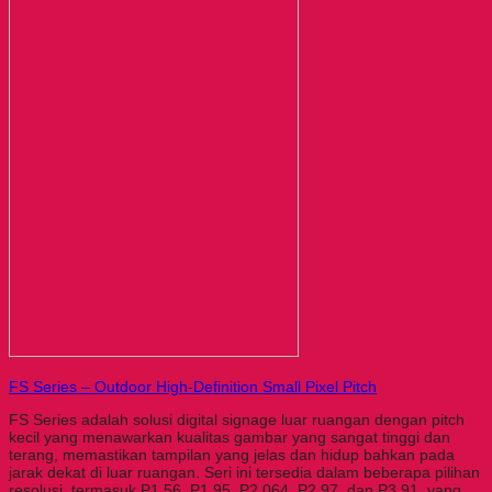
FS Series – Outdoor High-Definition Small Pixel Pitch
FS Series adalah solusi digital signage luar ruangan dengan pitch
kecil yang menawarkan kualitas gambar yang sangat tinggi dan
terang, memastikan tampilan yang jelas dan hidup bahkan pada
jarak dekat di luar ruangan. Seri ini tersedia dalam beberapa pilihan
resolusi, termasuk P1.56, P1.95, P2.064, P2.97, dan P3.91, yang