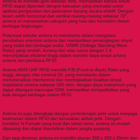
Antena ini memiliki gain sebesar 9dBi, memastikan bahwa sinyal
RFID dapat diperoleh dengan kekuatan yang memadai untuk
aplikasi pengenalan dan pelacakan barang secara efektif. Dengan
beam width horizontal dan vertikal masing-masing sebesar 70°,
antena ini menawarkan cakupan yang luas dan konsisten dalam
berbagai lingkungan.
Polarisasi sirkular antena ini membantu dalam mengatasi
perubahan orientasi antena dan memastikan penangkapan sinyal
yang stabil dari berbagai sudut. VSWR (Voltage Standing Wave
Ratio) yang rendah, kurang dari atau sama dengan 1.4,
menunjukkan efisiensi tinggi dalam transfer daya sinyal antara
antena dan pembaca RFID.
Antena A909 UHF RFID memiliki F/B (Front-to-Back) Ratio yang
tinggi, dengan nilai minimal 20, yang membantu dalam
meminimalkan interferensi dan meningkatkan kualitas sinyal.
Impedansi antena sebesar 500 ohm, dengan daya maksimum yang
dapat ditangani mencapai 50W, memastikan kompatibilitas yang
baik dengan berbagai sistem RFID.
Antena ini juga dilengkapi dengan perlindungan petir untuk menjaga
keamanan sistem RFID dari kerusakan akibat petir. Dengan
konektor N-Female yang kuat dan tahan lama, antena ini mudah
dipasang dan dapat diandalkan dalam jangka panjang.
Dari segi dimensi, antena ini memiliki ukuran 260 x 260 x 30mm dan