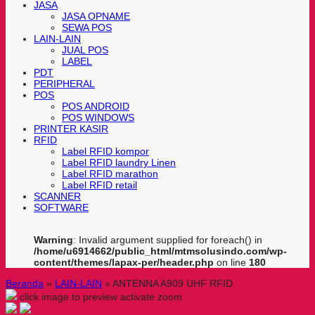
JASA
JASA OPNAME
SEWA POS
LAIN-LAIN
JUAL POS
LABEL
PDT
PERIPHERAL
POS
POS ANDROID
POS WINDOWS
PRINTER KASIR
RFID
Label RFID kompor
Label RFID laundry Linen
Label RFID marathon
Label RFID retail
SCANNER
SOFTWARE
Warning
: Invalid argument supplied for foreach() in
/home/u6914662/public_html/mtmsolusindo.com/wp-
content/themes/lapax-per/header.php
on line
180
Beranda
»
LAIN-LAIN
»
ANTENNA A909 UHF RFID
click image to preview
activate zoom