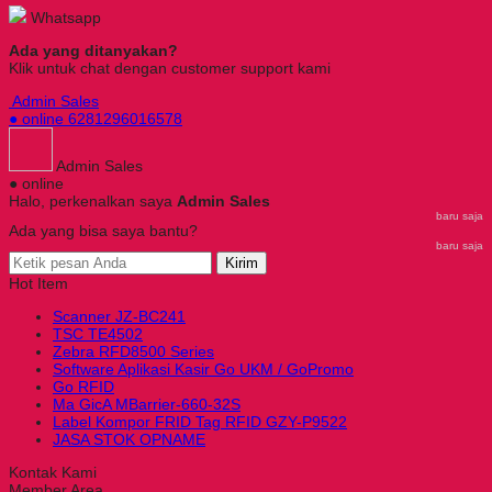
Whatsapp
Ada yang ditanyakan?
Klik untuk chat dengan customer support kami
Admin Sales
● online
6281296016578
Admin Sales
● online
Halo, perkenalkan saya
Admin Sales
baru saja
Ada yang bisa saya bantu?
baru saja
Kirim
Hot Item
Scanner JZ-BC241
TSC TE4502
Zebra RFD8500 Series
Software Aplikasi Kasir Go UKM / GoPromo
Go RFID
Ma GicA MBarrier-660-32S
Label Kompor FRID Tag RFID GZY-P9522
JASA STOK OPNAME
Kontak Kami
Member Area