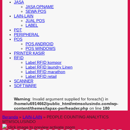
JASA
JASA OPNAME
SEWA POS
LAIN-LAIN
JUAL POS
LABEL
PDT
PERIPHERAL
POS
POS ANDROID
POS WINDOWS
PRINTER KASIR
RFID
Label RFID kompor
Label RFID laundry Linen
Label RFID marathon
Label RFID retail
SCANNER
SOFTWARE
Warning
: Invalid argument supplied for foreach() in
/home/u6914662/public_html/mtmsolusindo.com/wp-
content/themes/lapax-per/header.php
on line
180
Beranda
»
LAIN-LAIN
»
PEOPLE COUNTING ANALYTICS
MTMSOLUSINDO
click image to preview
activate zoom