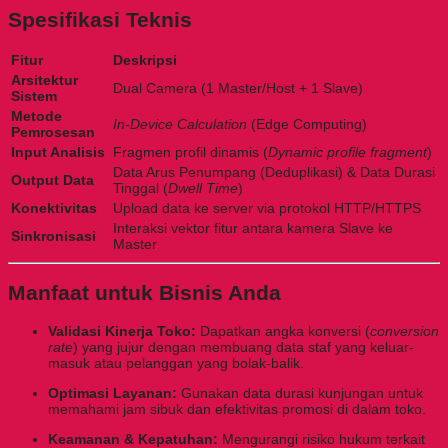
Spesifikasi Teknis
Fitur
Deskripsi
Arsitektur
Dual Camera (1 Master/Host + 1 Slave)
Sistem
Metode
In-Device Calculation
(Edge Computing)
Pemrosesan
Input Analisis
Fragmen profil dinamis (
Dynamic profile fragment
)
Data Arus Penumpang (Deduplikasi) & Data Durasi
Output Data
Tinggal (
Dwell Time
)
Konektivitas
Upload data ke server via protokol HTTP/HTTPS
Interaksi vektor fitur antara kamera Slave ke
Sinkronisasi
Master
Manfaat untuk Bisnis Anda
Validasi Kinerja Toko:
Dapatkan angka konversi (
conversion
rate
) yang jujur dengan membuang data staf yang keluar-
masuk atau pelanggan yang bolak-balik.
Optimasi Layanan:
Gunakan data durasi kunjungan untuk
memahami jam sibuk dan efektivitas promosi di dalam toko.
Keamanan & Kepatuhan:
Mengurangi risiko hukum terkait