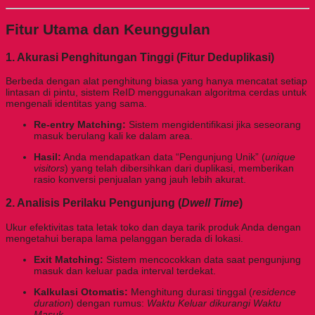
Fitur Utama dan Keunggulan
1. Akurasi Penghitungan Tinggi (Fitur Deduplikasi)
Berbeda dengan alat penghitung biasa yang hanya mencatat setiap
lintasan di pintu, sistem ReID menggunakan algoritma cerdas untuk
mengenali identitas yang sama.
Re-entry Matching:
Sistem mengidentifikasi jika seseorang
masuk berulang kali ke dalam area.
Hasil:
Anda mendapatkan data “Pengunjung Unik” (
unique
visitors
) yang telah dibersihkan dari duplikasi, memberikan
rasio konversi penjualan yang jauh lebih akurat.
2. Analisis Perilaku Pengunjung (
Dwell Time
)
Ukur efektivitas tata letak toko dan daya tarik produk Anda dengan
mengetahui berapa lama pelanggan berada di lokasi.
Exit Matching:
Sistem mencocokkan data saat pengunjung
masuk dan keluar pada interval terdekat.
Kalkulasi Otomatis:
Menghitung durasi tinggal (
residence
duration
) dengan rumus:
Waktu Keluar dikurangi Waktu
Masuk
.