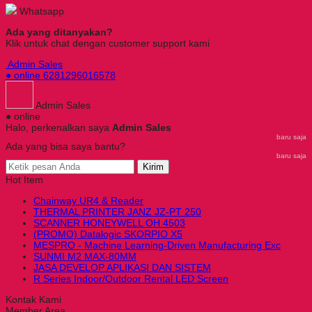
Whatsapp
Ada yang ditanyakan?
Klik untuk chat dengan customer support kami
Admin Sales
● online
6281296016578
Admin Sales
● online
Halo, perkenalkan saya
Admin Sales
baru saja
Ada yang bisa saya bantu?
baru saja
Kirim
Hot Item
Chainway UR4 & Reader
THERMAL PRINTER JANZ JZ-PT 250
SCANNER HONEYWELL OH 4503
(PROMO) Datalogic SKORPIO X5
MESPRO - Machine Learning-Driven Manufacturing Exc
SUNMI M2 MAX-80MM
JASA DEVELOP APLIKASI DAN SISTEM
R Series Indoor/Outdoor Rental LED Screen
Kontak Kami
Member Area