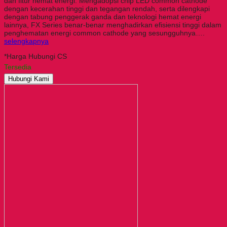
dan fitur hemat energi. Mengadopsi chip LED common cathode
dengan kecerahan tinggi dan tegangan rendah, serta dilengkapi
dengan tabung penggerak ganda dan teknologi hemat energi
lainnya, FX Series benar-benar menghadirkan efisiensi tinggi dalam
penghematan energi common cathode yang sesungguhnya….
selengkapnya
*Harga Hubungi CS
Tersedia
Hubungi Kami