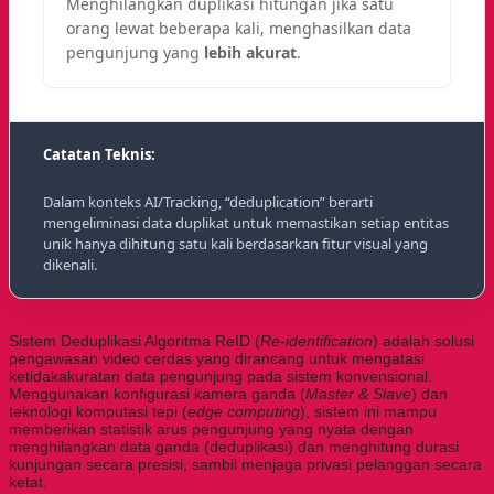
Menghilangkan duplikasi hitungan jika satu
orang lewat beberapa kali, menghasilkan data
pengunjung yang
lebih akurat
.
Catatan Teknis:
Dalam konteks AI/Tracking, “deduplication” berarti
mengeliminasi data duplikat untuk memastikan setiap entitas
unik hanya dihitung satu kali berdasarkan fitur visual yang
dikenali.
Sistem Deduplikasi Algoritma ReID (
Re-identification
) adalah solusi
pengawasan video cerdas yang dirancang untuk mengatasi
ketidakakuratan data pengunjung pada sistem konvensional.
Menggunakan konfigurasi kamera ganda (
Master & Slave
) dan
teknologi komputasi tepi (
edge computing
), sistem ini mampu
memberikan statistik arus pengunjung yang nyata dengan
menghilangkan data ganda (deduplikasi) dan menghitung durasi
kunjungan secara presisi, sambil menjaga privasi pelanggan secara
ketat.