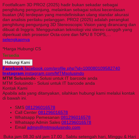
Footfallcam 3D PRO2 (2025) hadir bukan sekadar sebagai
penghitung pengunjung, melainkan sebagai solusi kecerdasan
buatan (AI) terdepan yang mendefinisikan ulang standar akurasi
dan analisis perilaku pelanggan. PRO2 (2025) adalah perangkat
penghitung pengunjung 3D Stereoscopic Vision yang dirancang dan
dibuat di Inggris. Menggunakan teknologi visi stereo canggih yang
diperkuat oleh prosesor Octa-core dan NPU 8 TOPS,…
selengkapnya
*Harga Hubungi CS
Tersedia
Hubungi Kami
Facebook
facebook.com/profile.php?id=100080109582740
Instagram
instagram.com/MTMsolusindo
MTM Solusindo
- Solusi untuk IT barcode anda
MTM Solusindo - Solusi untuk IT barcode anda
Kontak Kami
Apabila ada yang ditanyakan, silahkan hubungi kami melalui kontak
di bawah ini.
SMS
081296016578
Call Center
081296016578
Whatsapp
Pemesanan
081296016578
Whatsapp
Admin Sales
081296016578
Email
admin@mtmsolusindo.com
Buka jam 08.30 s/d jam 17.00 , Sabtu setengah hari, Minggu & Hari