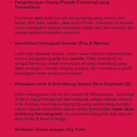
Penghitungan Orang (People Counting) yang
Terverifikasi
Dapatkan data pasti jumlah pengunjung yang masuk dan
keluar dari toko, kantor, atau event Anda. Informasi ini krusial
untuk mengukur tingkat keramaian pada jam-jam tertentu dan
mengevaluasi efektivitas promosi.
Identifikasi Demografi Gender (Pria & Wanita)
Lebih dari sekadar angka, sistem kami mampu membedakan
antara pengunjung
pria
dan
wanita
. Data demografi ini
sangat berharga untuk menyusun strategi marketing yang
lebih tertarget, menata display produk, dan memahami profil
pelanggan Anda secara mendalam.
Pelacakan Unik & Anti-Hitung Ganda (Non-Duplicate ID)
Inilah keunggulan utama dari solusi MTMSolusindo. Teknologi
AI kami dapat mengenali dan melacak setiap individu secara
unik. Artinya, seorang pengunjung yang sama yang mungkin
keluar-masuk area Anda dalam waktu berdekatan
tidak akan
terhitung berulang kali
. Ini menjamin integritas dan akurasi
data Anda di level tertinggi.
Verifikasi Visual dengan Klip Foto