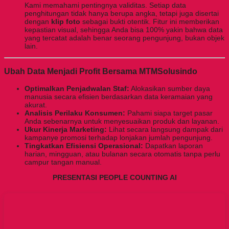
Kami memahami pentingnya validitas. Setiap data
penghitungan tidak hanya berupa angka, tetapi juga disertai
dengan
klip foto
sebagai bukti otentik. Fitur ini memberikan
kepastian visual, sehingga Anda bisa 100% yakin bahwa data
yang tercatat adalah benar seorang pengunjung, bukan objek
lain.
Ubah Data Menjadi Profit Bersama MTMSolusindo
Optimalkan Penjadwalan Staf:
Alokasikan sumber daya
manusia secara efisien berdasarkan data keramaian yang
akurat.
Analisis Perilaku Konsumen:
Pahami siapa target pasar
Anda sebenarnya untuk menyesuaikan produk dan layanan.
Ukur Kinerja Marketing:
Lihat secara langsung dampak dari
kampanye promosi terhadap lonjakan jumlah pengunjung.
Tingkatkan Efisiensi Operasional:
Dapatkan laporan
harian, mingguan, atau bulanan secara otomatis tanpa perlu
campur tangan manual.
PRESENTASI PEOPLE COUNTING AI