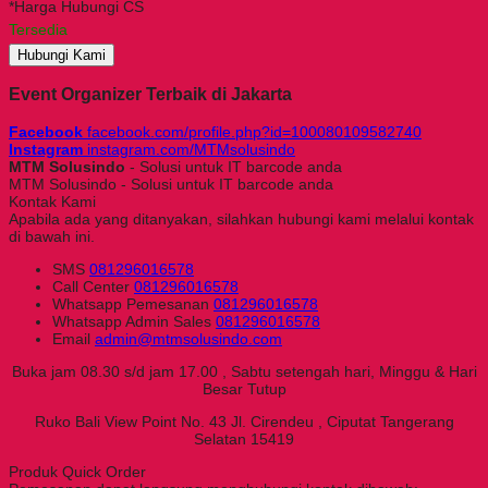
*Harga Hubungi CS
Tersedia
Hubungi Kami
Event Organizer Terbaik di Jakarta
Facebook
facebook.com/profile.php?id=100080109582740
Instagram
instagram.com/MTMsolusindo
MTM Solusindo
- Solusi untuk IT barcode anda
MTM Solusindo - Solusi untuk IT barcode anda
Kontak Kami
Apabila ada yang ditanyakan, silahkan hubungi kami melalui kontak
di bawah ini.
SMS
081296016578
Call Center
081296016578
Whatsapp
Pemesanan
081296016578
Whatsapp
Admin Sales
081296016578
Email
admin@mtmsolusindo.com
Buka jam 08.30 s/d jam 17.00 , Sabtu setengah hari, Minggu & Hari
Besar Tutup
Ruko Bali View Point No. 43 Jl. Cirendeu , Ciputat Tangerang
Selatan 15419
Produk Quick Order