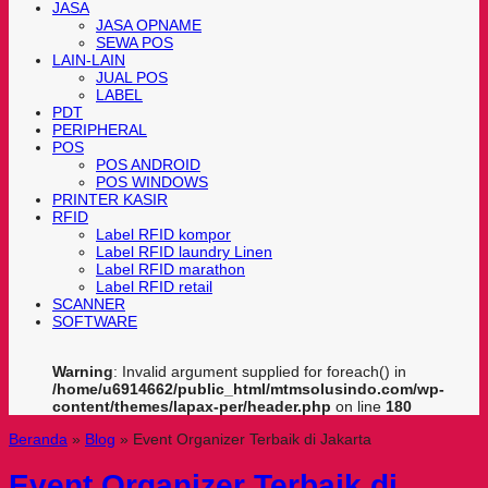
JASA
JASA OPNAME
SEWA POS
LAIN-LAIN
JUAL POS
LABEL
PDT
PERIPHERAL
POS
POS ANDROID
POS WINDOWS
PRINTER KASIR
RFID
Label RFID kompor
Label RFID laundry Linen
Label RFID marathon
Label RFID retail
SCANNER
SOFTWARE
Warning
: Invalid argument supplied for foreach() in
/home/u6914662/public_html/mtmsolusindo.com/wp-
content/themes/lapax-per/header.php
on line
180
Beranda
»
Blog
»
Event Organizer Terbaik di Jakarta
Event Organizer Terbaik di