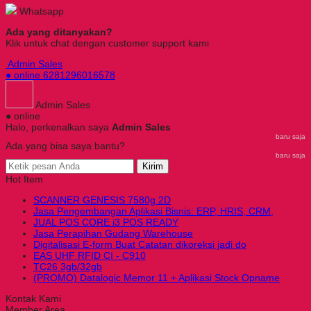
Whatsapp
Ada yang ditanyakan?
Klik untuk chat dengan customer support kami
Admin Sales
● online
6281296016578
Admin Sales
● online
Halo, perkenalkan saya
Admin Sales
baru saja
Ada yang bisa saya bantu?
baru saja
Kirim
Hot Item
SCANNER GENESIS 7580g 2D
Jasa Pengembangan Aplikasi Bisnis: ERP, HRIS, CRM,
JUAL POS CORE i3 POS READY
Jasa Perapihan Gudang Warehouse
Digitalisasi E-form Buat Catatan dikoreksi jadi do
EAS UHF RFID CI - C910
TC26 3gb/32gb
(PROMO) Datalogic Memor 11 + Aplikasi Stock Opname
Kontak Kami
Member Area