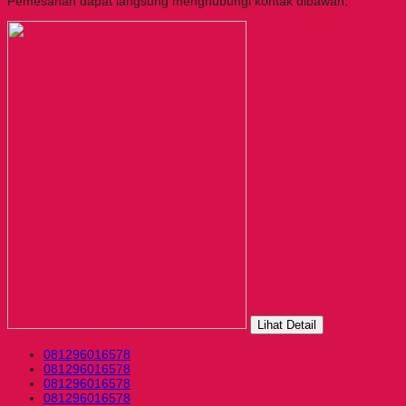
Pemesanan dapat langsung menghubungi kontak dibawah:
Lihat Detail
081296016578
081296016578
081296016578
081296016578