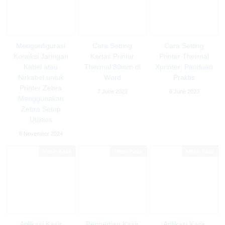
Mengonfigurasi
Cara Setting
Cara Setting
Koneksi Jaringan
Kertas Printer
Printer Thermal
Kabel atau
Thermal 80mm di
Xprinter: Panduan
Nirkabel untuk
Word
Praktis
Printer Zebra
7 June 2023
6 June 2023
Menggunakan
Zebra Setup
Utilities
8 November 2024
Mesin Kasir
Mesin Kasir
Mesin Kasir
Aplikasi Kasir
Pengertian Kasir
Aplikasi Kasir