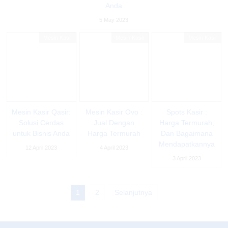
Anda
5 May 2023
Mesin Kasir
Mesin Kasir
Mesin Kasir
Mesin Kasir Qasir:
Mesin Kasir Ovo :
Spots Kasir :
Solusi Cerdas
Jual Dengan
Harga Termurah,
untuk Bisnis Anda
Harga Termurah
Dan Bagaimana
Mendapatkannya
12 April 2023
4 April 2023
3 April 2023
1
2
Selanjutnya