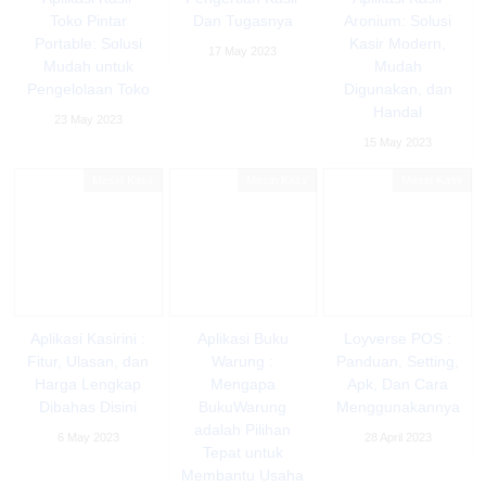
Toko Pintar
Dan Tugasnya
Aronium: Solusi
Portable: Solusi
Kasir Modern,
17 May 2023
Mudah untuk
Mudah
Pengelolaan Toko
Digunakan, dan
Handal
23 May 2023
15 May 2023
Mesin Kasir
Mesin Kasir
Mesin Kasir
Aplikasi Kasirini :
Aplikasi Buku
Loyverse POS :
Fitur, Ulasan, dan
Warung :
Panduan, Setting,
Harga Lengkap
Mengapa
Apk, Dan Cara
Dibahas Disini
BukuWarung
Menggunakannya
adalah Pilihan
6 May 2023
28 April 2023
Tepat untuk
Membantu Usaha