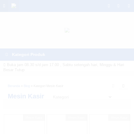
Kategori Produk
Buka jam 08.30 s/d jam 17.00 , Sabtu setengah hari, Minggu & Hari
Besar Tutup
Warning
: Invalid argument supplied for foreach() in
Beranda
»
Blog
» Kategori Mesin Kasir
/home/u6914662/public_html/mtmsolusindo.com/wp-
Mesin Kasir
content/themes/lapax-per/header.php
on line
180
Mesin Kasir
Mesin Kasir
Mesin Kasir