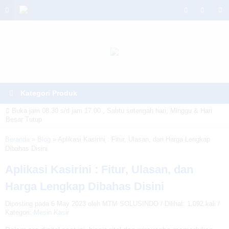
Kategori Produk
Buka jam 08.30 s/d jam 17.00 , Sabtu setengah hari, Minggu & Hari
Besar Tutup
Warning
: Invalid argument supplied for foreach() in
Beranda
»
Blog
»
Aplikasi Kasirini : Fitur, Ulasan, dan Harga Lengkap
Dibahas Disini
/home/u6914662/public_html/mtmsolusindo.com/wp-
Aplikasi Kasirini : Fitur, Ulasan, dan
content/themes/lapax-per/header.php
on line
180
Harga Lengkap Dibahas Disini
Diposting pada 6 May 2023 oleh MTM SOLUSINDO / Dilihat: 1.092 kali /
Kategori:
Mesin Kasir