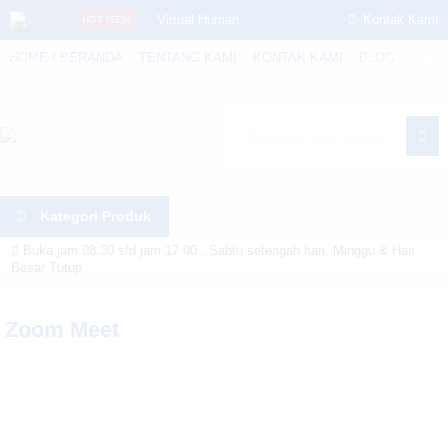
Virtual Human
Kontak Kami
HOT ITEM
HOME / BERANDA
TENTANG KAMI
KONTAK KAMI
BLOG
Whatsapp
Artificial
Member Area
Intelligence
untuk Custom
Cari
Datalogic
Kategori Produk
QuickScan
Buka jam 08.30 s/d jam 17.00 , Sabtu setengah hari, Minggu & Hari
QD2590
Besar Tutup
Warning
: Invalid argument supplied for foreach() in
Scanner
Zoom Meet
/home/u6914662/public_html/mtmsolusindo.com/wp-
Slim4: Solusi
content/themes/lapax-per/header.php
on line
180
Optimasi
Inventaris