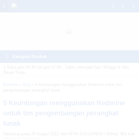
Kategori Produk
Buka jam 08.30 s/d jam 17.00 , Sabtu setengah hari, Minggu & Hari
Besar Tutup
Warning
: Invalid argument supplied for foreach() in
Beranda
»
Blog
»
5 Keuntungan menggunakan Redmine untuk tim
pengembangan perangkat lunak
/home/u6914662/public_html/mtmsolusindo.com/wp-
5 Keuntungan menggunakan Redmine
content/themes/lapax-per/header.php
on line
180
untuk tim pengembangan perangkat
lunak
Diposting pada 26 August 2022 oleh MTM SOLUSINDO / Dilihat: 861 kali