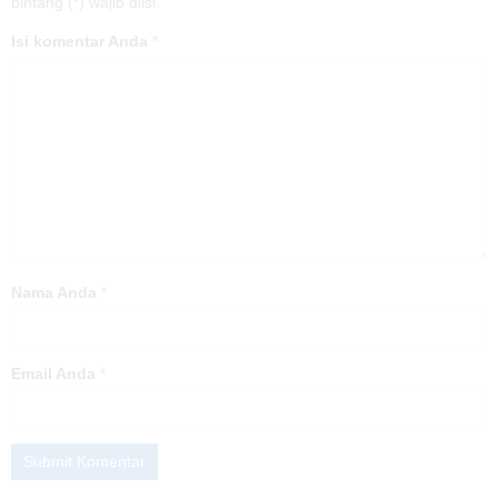
bintang (*) wajib diisi.
Isi komentar Anda
*
Nama Anda
*
Email Anda
*