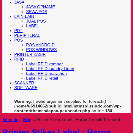
JASA
JASA OPNAME
SEWA POS
LAIN-LAIN
JUAL POS
LABEL
PDT
PERIPHERAL
POS
POS ANDROID
POS WINDOWS
PRINTER KASIR
RFID
Label RFID kompor
Label RFID laundry Linen
Label RFID marathon
Label RFID retail
SCANNER
SOFTWARE
Warning
: Invalid argument supplied for foreach() in
/home/u6914662/public_html/mtmsolusindo.com/wp-
content/themes/lapax-per/header.php
on line
180
Beranda
»
Blog
»
Printer Stiker Label : Harga Terbaik Termurah
Printer Stiker Label : Harga