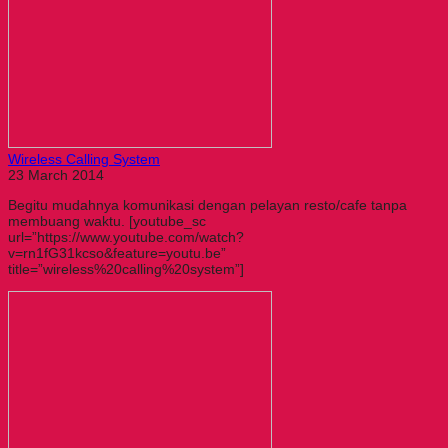
Wireless Calling System
23 March 2014
Begitu mudahnya komunikasi dengan pelayan resto/cafe tanpa
membuang waktu. [youtube_sc
url=”https://www.youtube.com/watch?
v=rn1fG31kcso&feature=youtu.be”
title=”wireless%20calling%20system”]