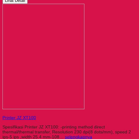
Lihat Detail
Printer JZ XT100
Spesifikasi Printer JZ XT100: -printing method direct
thermal/thermal transfer, Resolution 230 dpi(8 dots/mm), speed 2
ips-5 ips ,width 25.4 mm-108…
selengkapnya