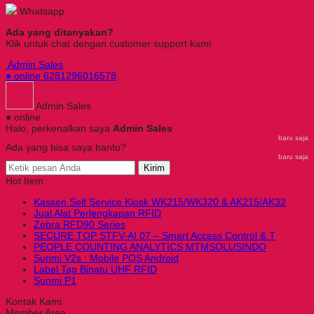
Whatsapp
Ada yang ditanyakan?
Klik untuk chat dengan customer support kami
Admin Sales
● online
6281296016578
Admin Sales
● online
Halo, perkenalkan saya
Admin Sales
baru saja
Ada yang bisa saya bantu?
baru saja
Kirim
Hot Item
Kassen Self Service Kiosk WK215/WK320 & AK215/AK32
Jual Alat Perlengkapan RFID
Zebra RFD90 Series
SECURE TOP STFV-AI 07 – Smart Access Control & T
PEOPLE COUNTING ANALYTICS MTMSOLUSINDO
Sunmi V2s : Mobile POS Android
Label Tag Binatu UHF RFID
Sunmi P1
Kontak Kami
Member Area