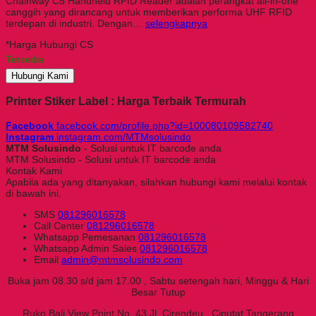
Chainway C5 Handheld RFID Reader adalah perangkat all-in-one
canggih yang dirancang untuk memberikan performa UHF RFID
terdepan di industri. Dengan…
selengkapnya
*Harga Hubungi CS
Tersedia
Hubungi Kami
Printer Stiker Label : Harga Terbaik Termurah
Facebook
facebook.com/profile.php?id=100080109582740
Instagram
instagram.com/MTMsolusindo
MTM Solusindo
- Solusi untuk IT barcode anda
MTM Solusindo - Solusi untuk IT barcode anda
Kontak Kami
Apabila ada yang ditanyakan, silahkan hubungi kami melalui kontak
di bawah ini.
SMS
081296016578
Call Center
081296016578
Whatsapp
Pemesanan
081296016578
Whatsapp
Admin Sales
081296016578
Email
admin@mtmsolusindo.com
Buka jam 08.30 s/d jam 17.00 , Sabtu setengah hari, Minggu & Hari
Besar Tutup
Ruko Bali View Point No. 43 Jl. Cirendeu , Ciputat Tangerang