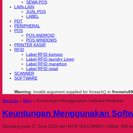
SEWA POS
LAIN-LAIN
JUAL POS
LABEL
PDT
PERIPHERAL
POS
POS ANDROID
POS WINDOWS
PRINTER KASIR
RFID
Label RFID kompor
Label RFID laundry Linen
Label RFID marathon
Label RFID retail
SCANNER
SOFTWARE
Warning
: Invalid argument supplied for foreach() in
/home/u69
Beranda
»
Blog
»
Keuntungan Menggunakan Software Redmine
Keuntungan Menggunakan Soft
Diposting pada 17 June 2022 oleh MTM SOLUSINDO / Dilihat: 944 kal