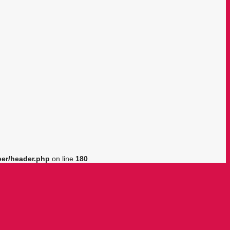
er/header.php
on line
180