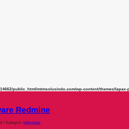
14662/public_html/mtmsolusindo.com/wp-content/themes/lapax-p
ware Redmine
i / Kategori:
Informasi