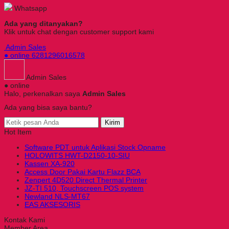
Whatsapp
Ada yang ditanyakan?
Klik untuk chat dengan customer support kami
Admin Sales
● online
6281296016578
Admin Sales
● online
Halo, perkenalkan saya
Admin Sales
Ada yang bisa saya bantu?
Kirim
Hot Item
Software PDT untuk Aplikasi Stock Opname
HOLOWITS HWT-D2150-10-SIU
Kassen XA-920
Access Door Pakai Kartu Flazz BCA
Zenpert 4D520 Direct Thermal Printer
JZ-TI 510, Touchscreen POS system
Newland NLS-MT67
EAS AKSESORIS
Kontak Kami
Member Area