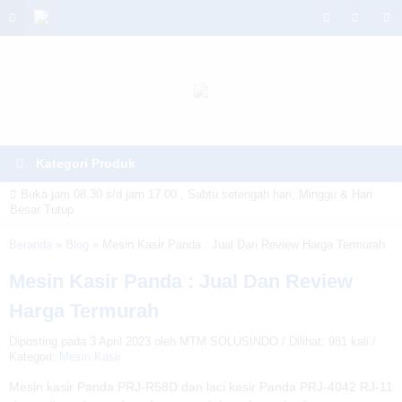
Kategori Produk
Buka jam 08.30 s/d jam 17.00 , Sabtu setengah hari, Minggu & Hari
Besar Tutup
Warning
: Invalid argument supplied for foreach() in
Beranda
»
Blog
»
Mesin Kasir Panda : Jual Dan Review Harga Termurah
/home/u6914662/public_html/mtmsolusindo.com/wp-
Mesin Kasir Panda : Jual Dan Review
content/themes/lapax-per/header.php
on line
180
Harga Termurah
Diposting pada 3 April 2023 oleh MTM SOLUSINDO / Dilihat: 981 kali /
Kategori:
Mesin Kasir
Mesin kasir Panda PRJ-R58D dan laci kasir Panda PRJ-4042 RJ-11