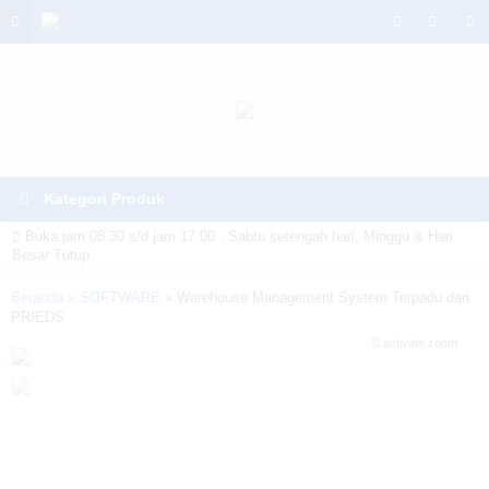
Kategori Produk
Buka jam 08.30 s/d jam 17.00 , Sabtu setengah hari, Minggu & Hari
Besar Tutup
Warning
: Invalid argument supplied for foreach() in
Beranda
»
SOFTWARE
»
Warehouse Management System Terpadu dari
PRIEDS
/home/u6914662/public_html/mtmsolusindo.com/wp-
activate zoom
content/themes/lapax-per/header.php
on line
180