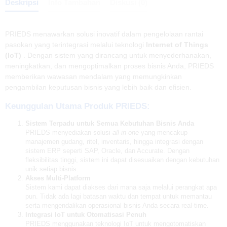
Deskripsi
Info Tambahan
Diskusi (0)
PRIEDS menawarkan solusi inovatif dalam pengelolaan rantai
pasokan yang terintegrasi melalui teknologi
Internet of Things
(IoT)
. Dengan sistem yang dirancang untuk menyederhanakan,
meningkatkan, dan mengoptimalkan proses bisnis Anda, PRIEDS
memberikan wawasan mendalam yang memungkinkan
pengambilan keputusan bisnis yang lebih baik dan efisien.
Keunggulan Utama Produk PRIEDS:
Sistem Terpadu untuk Semua Kebutuhan Bisnis Anda
PRIEDS menyediakan solusi
all-in-one
yang mencakup
manajemen gudang, ritel, inventaris, hingga integrasi dengan
sistem ERP seperti SAP, Oracle, dan Accurate. Dengan
fleksibilitas tinggi, sistem ini dapat disesuaikan dengan kebutuhan
unik setiap bisnis.
Akses Multi-Platform
Sistem kami dapat diakses dari mana saja melalui perangkat apa
pun. Tidak ada lagi batasan waktu dan tempat untuk memantau
serta mengendalikan operasional bisnis Anda secara real-time.
Integrasi IoT untuk Otomatisasi Penuh
PRIEDS menggunakan teknologi IoT untuk mengotomatiskan