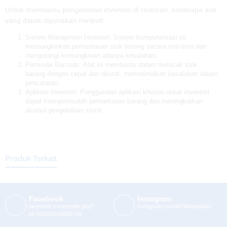
Untuk membantu pengelolaan inventori di restoran, beberapa alat
yang dapat digunakan meliputi:
Sistem Manajemen Inventori: Sistem komputerisasi ini
memungkinkan pemantauan stok barang secara real-time dan
mengurangi kemungkinan adanya kesalahan.
Pemindai Barcode: Alat ini membantu dalam melacak stok
barang dengan cepat dan akurat, meminimalkan kesalahan dalam
pencatatan.
Aplikasi Inventori: Penggunaan aplikasi khusus untuk inventori
dapat mempermudah pemantauan barang dan meningkatkan
akurasi pengelolaan stock.
Produk Terkait
Facebook
Instagram
facebook.com/profile.php?
instagram.com/MTMsolusindo
id=100080109582740