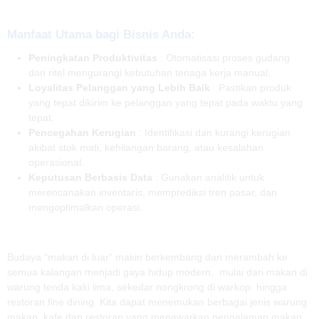
Manfaat Utama bagi Bisnis Anda:
Peningkatan Produktivitas
: Otomatisasi proses gudang
dan ritel mengurangi kebutuhan tenaga kerja manual.
Loyalitas Pelanggan yang Lebih Baik
: Pastikan produk
yang tepat dikirim ke pelanggan yang tepat pada waktu yang
tepat.
Pencegahan Kerugian
: Identifikasi dan kurangi kerugian
akibat stok mati, kehilangan barang, atau kesalahan
operasional.
Keputusan Berbasis Data
: Gunakan analitik untuk
merencanakan inventaris, memprediksi tren pasar, dan
mengoptimalkan operasi.
Budaya “makan di luar” makin berkembang dan merambah ke
semua kalangan menjadi gaya hidup modern, mulai dari makan di
warung tenda kaki lima, sekedar nongkrong di warkop hingga
restoran fine dining. Kita dapat menemukan berbagai jenis warung
makan, kafe dan restoran yang menawarkan pengalaman makan