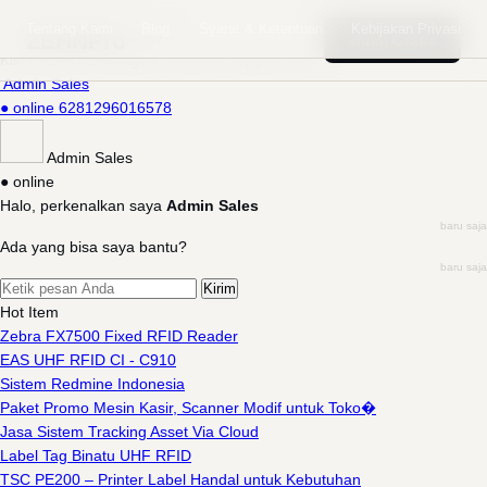
Whatsapp
Tentang Kami
Blog
Syarat & Ketentuan
Kebijakan Privasi
Ada yang ditanyakan?
ZEHNPro
Mulai Gratis
ERP 2.02
Klik untuk chat dengan customer support kami
Admin Sales
● online
6281296016578
Admin Sales
● online
Halo, perkenalkan saya
Admin Sales
baru saja
Ada yang bisa saya bantu?
baru saja
Kirim
Hot Item
Zebra FX7500 Fixed RFID Reader
EAS UHF RFID CI - C910
Sistem Redmine Indonesia
Paket Promo Mesin Kasir, Scanner Modif untuk Toko�
Jasa Sistem Tracking Asset Via Cloud
Label Tag Binatu UHF RFID
TSC PE200 – Printer Label Handal untuk Kebutuhan