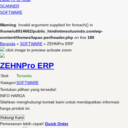
SCANNER
SOFTWARE
Warning
: Invalid argument supplied for foreach() in
/home/u6914662/public_html/mtmsolusindo.com/wp-
content/themes/lapax-per/header.php
on line
180
Beranda
»
SOFTWARE
»
ZEHNPro ERP
click image to preview
activate zoom
ZEHNPro ERP
Stok
Tersedia
Kategori
SOFTWARE
Tentukan pilihan yang tersedia!
INFO HARGA
Silahkan menghubungi kontak kami untuk mendapatkan informasi
harga produk ini.
Hubungi Kami
Pemesanan lebih cepat!
Quick Order