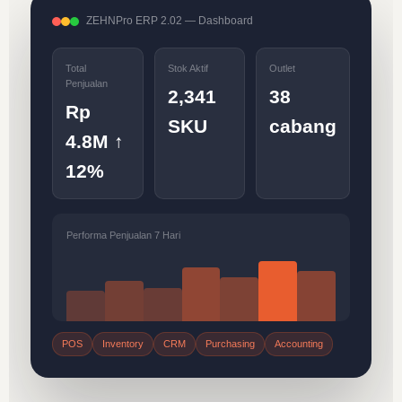
ZEHNPro ERP 2.02 — Dashboard
Total
Stok Aktif
Outlet
Penjualan
2,341
38
Rp
SKU
cabang
4.8M ↑
12%
Performa Penjualan 7 Hari
POS
Inventory
CRM
Purchasing
Accounting