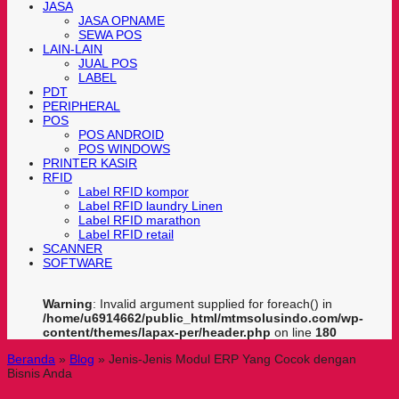
JASA
JASA OPNAME
SEWA POS
LAIN-LAIN
JUAL POS
LABEL
PDT
PERIPHERAL
POS
POS ANDROID
POS WINDOWS
PRINTER KASIR
RFID
Label RFID kompor
Label RFID laundry Linen
Label RFID marathon
Label RFID retail
SCANNER
SOFTWARE
Warning
: Invalid argument supplied for foreach() in
/home/u6914662/public_html/mtmsolusindo.com/wp-
content/themes/lapax-per/header.php
on line
180
Beranda
»
Blog
»
Jenis-Jenis Modul ERP Yang Cocok dengan
Bisnis Anda