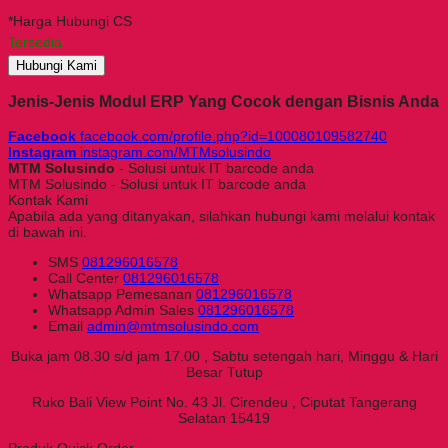
*Harga Hubungi CS
Tersedia
Hubungi Kami
Jenis-Jenis Modul ERP Yang Cocok dengan Bisnis Anda
Facebook
facebook.com/profile.php?id=100080109582740
Instagram
instagram.com/MTMsolusindo
MTM Solusindo
- Solusi untuk IT barcode anda
MTM Solusindo - Solusi untuk IT barcode anda
Kontak Kami
Apabila ada yang ditanyakan, silahkan hubungi kami melalui kontak
di bawah ini.
SMS
081296016578
Call Center
081296016578
Whatsapp
Pemesanan
081296016578
Whatsapp
Admin Sales
081296016578
Email
admin@mtmsolusindo.com
Buka jam 08.30 s/d jam 17.00 , Sabtu setengah hari, Minggu & Hari
Besar Tutup
Ruko Bali View Point No. 43 Jl. Cirendeu , Ciputat Tangerang
Selatan 15419
Produk Quick Order