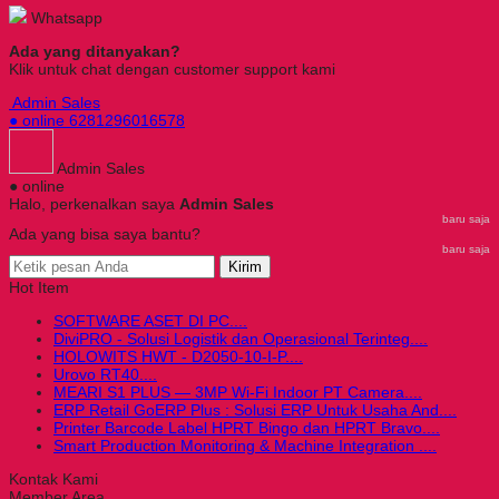
Whatsapp
Ada yang ditanyakan?
Klik untuk chat dengan customer support kami
Admin Sales
● online
6281296016578
Admin Sales
● online
Halo, perkenalkan saya
Admin Sales
baru saja
Ada yang bisa saya bantu?
baru saja
Kirim
Hot Item
SOFTWARE ASET DI PC....
DiviPRO - Solusi Logistik dan Operasional Terinteg....
HOLOWITS HWT - D2050-10-I-P....
Urovo RT40....
MEARI S1 PLUS — 3MP Wi-Fi Indoor PT Camera....
ERP Retail GoERP Plus : Solusi ERP Untuk Usaha And....
Printer Barcode Label HPRT Bingo dan HPRT Bravo....
Smart Production Monitoring & Machine Integration ....
Kontak Kami
Member Area