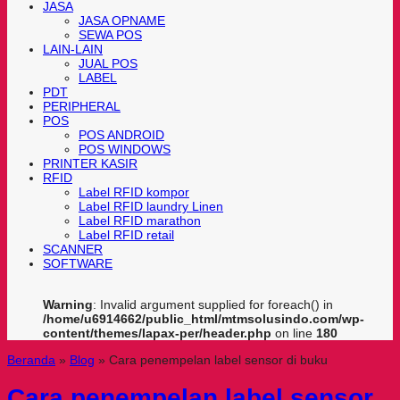
JASA
JASA OPNAME
SEWA POS
LAIN-LAIN
JUAL POS
LABEL
PDT
PERIPHERAL
POS
POS ANDROID
POS WINDOWS
PRINTER KASIR
RFID
Label RFID kompor
Label RFID laundry Linen
Label RFID marathon
Label RFID retail
SCANNER
SOFTWARE
Warning
: Invalid argument supplied for foreach() in
/home/u6914662/public_html/mtmsolusindo.com/wp-
content/themes/lapax-per/header.php
on line
180
Beranda
»
Blog
»
Cara penempelan label sensor di buku
Cara penempelan label sensor