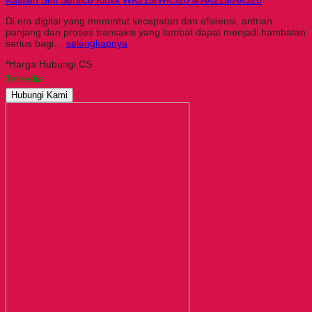
Kassen Self Service Kiosk WK215/WK320 & AK215/AK320
Di era digital yang menuntut kecepatan dan efisiensi, antrian
panjang dan proses transaksi yang lambat dapat menjadi hambatan
serius bagi…
selengkapnya
*Harga Hubungi CS
Tersedia
Hubungi Kami