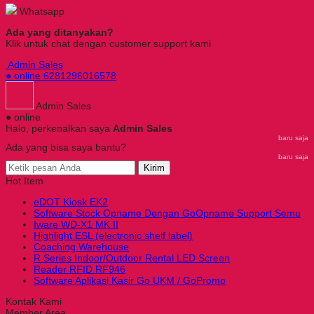
Whatsapp
Ada yang ditanyakan?
Klik untuk chat dengan customer support kami
Admin Sales
● online
6281296016578
Admin Sales
● online
Halo, perkenalkan saya
Admin Sales
baru saja
Ada yang bisa saya bantu?
baru saja
Kirim
Hot Item
eDOT Kiosk EK2
Software Stock Opname Dengan GoOpname Support Semu
Iware WD-X1 MK II
Highlight ESL (electronic shelf label)
Coaching Warehouse
R Series Indoor/Outdoor Rental LED Screen
Reader RFID RF946
Software Aplikasi Kasir Go UKM / GoPromo
Kontak Kami
Member Area