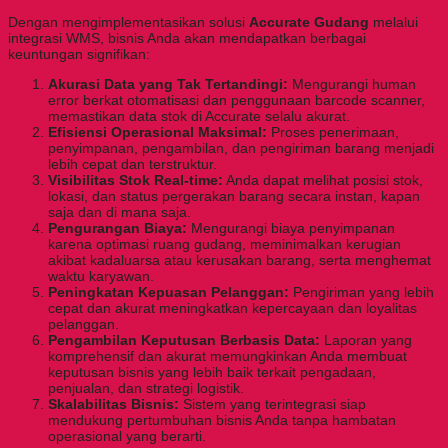
Dengan mengimplementasikan solusi
Accurate Gudang
melalui
integrasi WMS, bisnis Anda akan mendapatkan berbagai
keuntungan signifikan:
Akurasi Data yang Tak Tertandingi:
Mengurangi human
error berkat otomatisasi dan penggunaan barcode scanner,
memastikan data stok di Accurate selalu akurat.
Efisiensi Operasional Maksimal:
Proses penerimaan,
penyimpanan, pengambilan, dan pengiriman barang menjadi
lebih cepat dan terstruktur.
Visibilitas Stok Real-time:
Anda dapat melihat posisi stok,
lokasi, dan status pergerakan barang secara instan, kapan
saja dan di mana saja.
Pengurangan Biaya:
Mengurangi biaya penyimpanan
karena optimasi ruang gudang, meminimalkan kerugian
akibat kadaluarsa atau kerusakan barang, serta menghemat
waktu karyawan.
Peningkatan Kepuasan Pelanggan:
Pengiriman yang lebih
cepat dan akurat meningkatkan kepercayaan dan loyalitas
pelanggan.
Pengambilan Keputusan Berbasis Data:
Laporan yang
komprehensif dan akurat memungkinkan Anda membuat
keputusan bisnis yang lebih baik terkait pengadaan,
penjualan, dan strategi logistik.
Skalabilitas Bisnis:
Sistem yang terintegrasi siap
mendukung pertumbuhan bisnis Anda tanpa hambatan
operasional yang berarti.