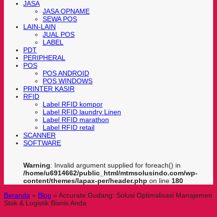
JASA
JASA OPNAME
SEWA POS
LAIN-LAIN
JUAL POS
LABEL
PDT
PERIPHERAL
POS
POS ANDROID
POS WINDOWS
PRINTER KASIR
RFID
Label RFID kompor
Label RFID laundry Linen
Label RFID marathon
Label RFID retail
SCANNER
SOFTWARE
Warning
: Invalid argument supplied for foreach() in
/home/u6914662/public_html/mtmsolusindo.com/wp-
content/themes/lapax-per/header.php
on line
180
Beranda
»
Blog
»
Accurate Gudang: Solusi Optimalisasi Manajemen
Stok & Logistik Bisnis Anda