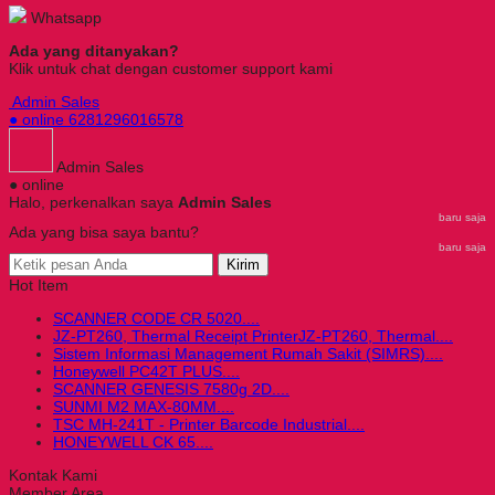
Whatsapp
Ada yang ditanyakan?
Klik untuk chat dengan customer support kami
Admin Sales
● online
6281296016578
Admin Sales
● online
Halo, perkenalkan saya
Admin Sales
baru saja
Ada yang bisa saya bantu?
baru saja
Kirim
Hot Item
SCANNER CODE CR 5020....
JZ-PT260, Thermal Receipt PrinterJZ-PT260, Thermal....
Sistem Informasi Management Rumah Sakit (SIMRS)....
Honeywell PC42T PLUS....
SCANNER GENESIS 7580g 2D....
SUNMI M2 MAX-80MM....
TSC MH-241T - Printer Barcode Industrial....
HONEYWELL CK 65....
Kontak Kami
Member Area