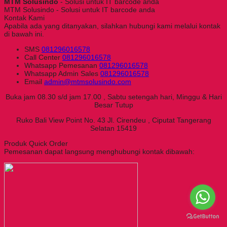
MTM Solusindo
- Solusi untuk IT barcode anda
MTM Solusindo - Solusi untuk IT barcode anda
Kontak Kami
Apabila ada yang ditanyakan, silahkan hubungi kami melalui kontak
di bawah ini.
SMS
081296016578
Call Center
081296016578
Whatsapp
Pemesanan
081296016578
Whatsapp
Admin Sales
081296016578
Email
admin@mtmsolusindo.com
Buka jam 08.30 s/d jam 17.00 , Sabtu setengah hari, Minggu & Hari
Besar Tutup
Ruko Bali View Point No. 43 Jl. Cirendeu , Ciputat Tangerang
Selatan 15419
Produk Quick Order
Pemesanan dapat langsung menghubungi kontak dibawah: