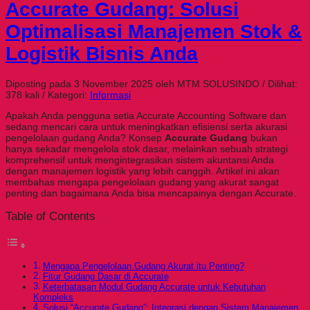
Accurate Gudang: Solusi
Optimalisasi Manajemen Stok &
Logistik Bisnis Anda
Diposting pada 3 November 2025 oleh MTM SOLUSINDO / Dilihat:
378 kali / Kategori:
Informasi
Apakah Anda pengguna setia Accurate Accounting Software dan
sedang mencari cara untuk meningkatkan efisiensi serta akurasi
pengelolaan gudang Anda? Konsep
Accurate Gudang
bukan
hanya sekadar mengelola stok dasar, melainkan sebuah strategi
komprehensif untuk mengintegrasikan sistem akuntansi Anda
dengan manajemen logistik yang lebih canggih. Artikel ini akan
membahas mengapa pengelolaan gudang yang akurat sangat
penting dan bagaimana Anda bisa mencapainya dengan Accurate.
Table of Contents
Mengapa Pengelolaan Gudang Akurat itu Penting?
Fitur Gudang Dasar di Accurate
Keterbatasan Modul Gudang Accurate untuk Kebutuhan
Kompleks
Solusi “Accurate Gudang”: Integrasi dengan Sistem Manajemen