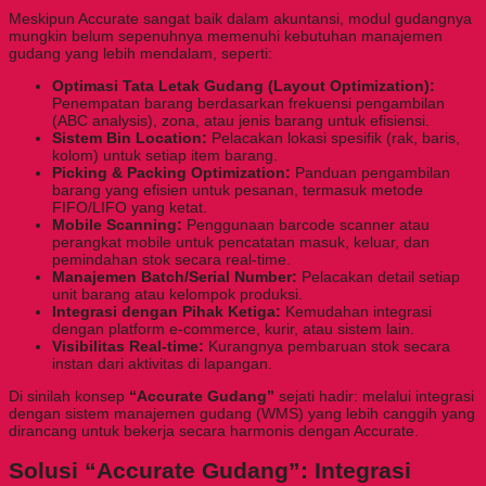
Meskipun Accurate sangat baik dalam akuntansi, modul gudangnya
mungkin belum sepenuhnya memenuhi kebutuhan manajemen
gudang yang lebih mendalam, seperti:
Optimasi Tata Letak Gudang (Layout Optimization):
Penempatan barang berdasarkan frekuensi pengambilan
(ABC analysis), zona, atau jenis barang untuk efisiensi.
Sistem Bin Location:
Pelacakan lokasi spesifik (rak, baris,
kolom) untuk setiap item barang.
Picking & Packing Optimization:
Panduan pengambilan
barang yang efisien untuk pesanan, termasuk metode
FIFO/LIFO yang ketat.
Mobile Scanning:
Penggunaan barcode scanner atau
perangkat mobile untuk pencatatan masuk, keluar, dan
pemindahan stok secara real-time.
Manajemen Batch/Serial Number:
Pelacakan detail setiap
unit barang atau kelompok produksi.
Integrasi dengan Pihak Ketiga:
Kemudahan integrasi
dengan platform e-commerce, kurir, atau sistem lain.
Visibilitas Real-time:
Kurangnya pembaruan stok secara
instan dari aktivitas di lapangan.
Di sinilah konsep
“Accurate Gudang”
sejati hadir: melalui integrasi
dengan sistem manajemen gudang (WMS) yang lebih canggih yang
dirancang untuk bekerja secara harmonis dengan Accurate.
Solusi “Accurate Gudang”: Integrasi