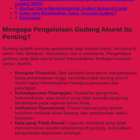
Gudang (WMS)
Manfaat Utama Mengintegrasikan Gudang dengan Accurate
Siapa yang Membutuhkan Solusi “Accurate Gudang”?
Kesimpulan
Mengapa Pengelolaan Gudang Akurat itu
Penting?
Gudang adalah jantung operasional bagi banyak bisnis, terutama di
sektor ritel, distribusi, manufaktur, dan e-commerce. Pengelolaan
gudang yang tidak akurat dapat menyebabkan berbagai masalah
serius, seperti:
Kerugian Finansial:
Stok berlebih (overstock) menyebabkan
biaya penyimpanan tinggi, sementara stok kurang (out of
stock) dapat menyebabkan hilangnya penjualan dan
pelanggan.
Ketidakpuasan Pelanggan:
Kesalahan pengiriman,
keterlambatan, atau produk yang tidak tersedia langsung
berdampak pada reputasi bisnis Anda.
Inefisiensi Operasional:
Proses manual yang lambat,
kesulitan melacak lokasi barang, dan pemborosan waktu
karyawan.
Data yang Tidak Akurat:
Laporan inventaris yang tidak
mencerminkan kondisi sebenarnya di gudang, menyulitkan
pengambilan keputusan strategis.