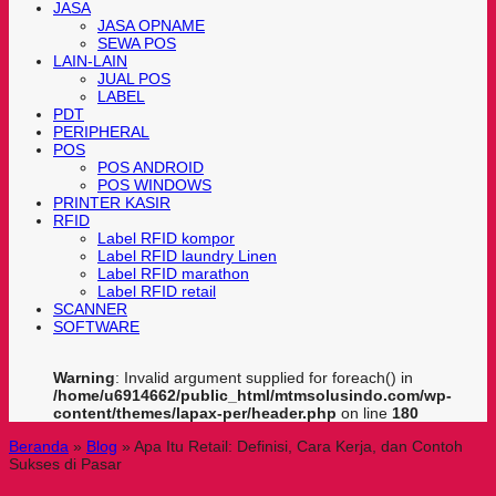
JASA
JASA OPNAME
SEWA POS
LAIN-LAIN
JUAL POS
LABEL
PDT
PERIPHERAL
POS
POS ANDROID
POS WINDOWS
PRINTER KASIR
RFID
Label RFID kompor
Label RFID laundry Linen
Label RFID marathon
Label RFID retail
SCANNER
SOFTWARE
Warning
: Invalid argument supplied for foreach() in
/home/u6914662/public_html/mtmsolusindo.com/wp-
content/themes/lapax-per/header.php
on line
180
Beranda
»
Blog
»
Apa Itu Retail: Definisi, Cara Kerja, dan Contoh
Sukses di Pasar