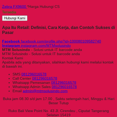
Zebra FX9600
*Harga Hubungi CS
Tersedia
Hubungi Kami
Apa Itu Retail: Definisi, Cara Kerja, dan Contoh Sukses di
Pasar
Facebook
facebook.com/profile.php?id=100080109582740
Instagram
instagram.com/MTMsolusindo
MTM Solusindo
- Solusi untuk IT barcode anda
MTM Solusindo - Solusi untuk IT barcode anda
Kontak Kami
Apabila ada yang ditanyakan, silahkan hubungi kami melalui kontak
di bawah ini.
SMS
081296016578
Call Center
081296016578
Whatsapp
Pemesanan
081296016578
Whatsapp
Admin Sales
081296016578
Email
admin@mtmsolusindo.com
Buka jam 08.30 s/d jam 17.00 , Sabtu setengah hari, Minggu & Hari
Besar Tutup
Ruko Bali View Point No. 43 Jl. Cirendeu , Ciputat Tangerang
Selatan 15419