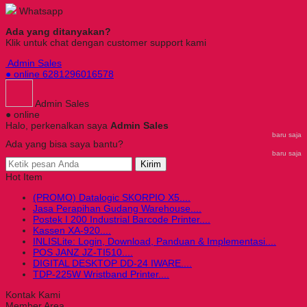
Whatsapp
Ada yang ditanyakan?
Klik untuk chat dengan customer support kami
Admin Sales
● online
6281296016578
Admin Sales
● online
Halo, perkenalkan saya
Admin Sales
baru saja
Ada yang bisa saya bantu?
baru saja
Kirim
Hot Item
(PROMO) Datalogic SKORPIO X5....
Jasa Perapihan Gudang Warehouse....
Postek I 200 Industrial Barcode Printer....
Kassen XA-920....
INLISLite: Login, Download, Panduan & Implementasi....
POS JANZ JZ-TI510....
DIGITAL DESKTOP DD-24 IWARE....
TDP-225W Wristband Printer....
Kontak Kami
Member Area