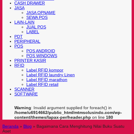
CASH DRAWER
JASA
JASA OPNAME
SEWA POS
LAIN-LAIN
JUAL POS
LABEL
PDT
PERIPHERAL
POS
POS ANDROID
POS WINDOWS
PRINTER KASIR
RFID
Label RFID kompor
Label RFID laundry Linen
Label RFID marathon
Label RFID retail
SCANNER
SOFTWARE
Warning
: Invalid argument supplied for foreach() in
/home/u6914662/public_html/mtmsolusindo.com/wp-
content/themes/lapax-per/header.php
on line
180
Beranda
»
Blog
»
Bagaimana Cara Menghitung Nilai Buku Suatu
Aset