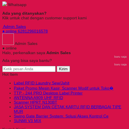
Whatsapp
Ada yang ditanyakan?
Klik untuk chat dengan customer support kami
Admin Sales
● online
6281296016578
Admin Sales
● online
Halo, perkenalkan saya
Admin Sales
baru saja
Ada yang bisa saya bantu?
baru saja
Kirim
Hot Item
Label RFID Laundry Sew/Jahit
Paket Promo Mesin Kasir, Scanner Modif untuk Toko�
TTP - 244 PRO Desktop Label Printer
ANTENNA A909 UHF RFID
Scanner HPRT N130BT
JASA SYSTEM DAN CETAK KARTU RFID BERBAGAI TIPE
MUR
Swing Gate Barrier System: Solusi Akses Kontrol Ce
SUNMI V3 MIX