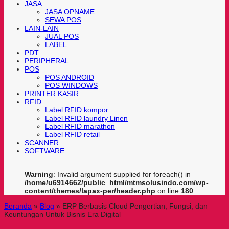
JASA
JASA OPNAME
SEWA POS
LAIN-LAIN
JUAL POS
LABEL
PDT
PERIPHERAL
POS
POS ANDROID
POS WINDOWS
PRINTER KASIR
RFID
Label RFID kompor
Label RFID laundry Linen
Label RFID marathon
Label RFID retail
SCANNER
SOFTWARE
Warning
: Invalid argument supplied for foreach() in
/home/u6914662/public_html/mtmsolusindo.com/wp-
content/themes/lapax-per/header.php
on line
180
Beranda
»
Blog
»
ERP Berbasis Cloud Pengertian, Fungsi, dan
Keuntungan Untuk Bisnis Era Digital