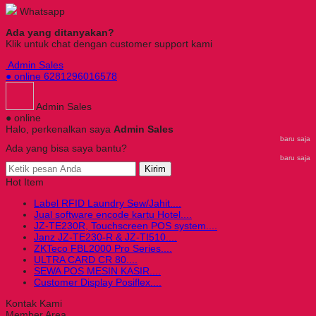
Whatsapp
Ada yang ditanyakan?
Klik untuk chat dengan customer support kami
Admin Sales
● online
6281296016578
Admin Sales
● online
Halo, perkenalkan saya
Admin Sales
baru saja
Ada yang bisa saya bantu?
baru saja
Kirim
Hot Item
Label RFID Laundry Sew/Jahit....
Jual software encode kartu Hotel....
JZ-TE230R, Touchscreen POS system....
Janz JZ-TE230-R & JZ-TI510....
ZKTeco FBL2000 Pro Series....
ULTRA CARD CR 80....
SEWA POS MESIN KASIR....
Customer Display Posiflex....
Kontak Kami
Member Area